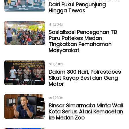
Dairi Pukul Pengunjung
Hingga Tewas
1,304x
Sosialisasi Pencegahan TB
Paru Poltekes Medan
Tingkatkan Pemahaman
Masyarakat
1,288x
Dalam 300 Hari, Polrestabes
Sikat Rayap Besi dan Geng
Motor
1,230x
Binsar Simarmata Minta Wali
Kota Serius Atasi Kemacetan
ke Medan Zoo