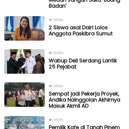
Badan’
1,859x
2 Siswa asal Dairi Lolos
Anggota Paskibra Sumut
1,666x
Wabup Deli Serdang Lantik
25 Pejabat
1,466x
Sempat jadi Pekerja Proyek,
Andika Nainggolan Akhirnya
Masuk Akmil AD
1,404x
Pemilik Kafe di Tanah Pinem