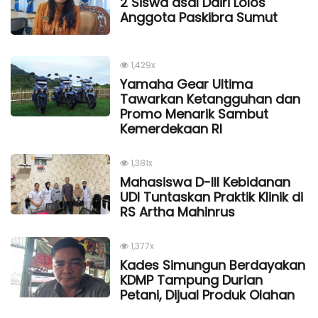
2 Siswa asal Dairi Lolos
Anggota Paskibra Sumut
1,429x
Yamaha Gear Ultima
Tawarkan Ketangguhan dan
Promo Menarik Sambut
Kemerdekaan Rl
1,381x
Mahasiswa D-III Kebidanan
UDI Tuntaskan Praktik Klinik di
RS Artha Mahinrus
1,377x
Kades Simungun Berdayakan
KDMP Tampung Durian
Petani, Dijual Produk Olahan