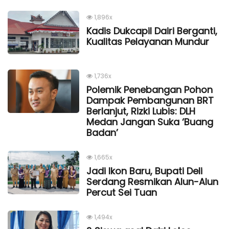
1,896x
Kadis Dukcapil Dairi Berganti,
Kualitas Pelayanan Mundur
1,736x
Polemik Penebangan Pohon
Dampak Pembangunan BRT
Berlanjut, Rizki Lubis: DLH
Medan Jangan Suka ‘Buang
Badan’
1,665x
Jadi Ikon Baru, Bupati Deli
Serdang Resmikan Alun-Alun
Percut Sei Tuan
1,494x