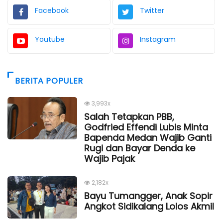
Facebook
Twitter
Youtube
Instagram
BERITA POPULER
3,993x
Salah Tetapkan PBB,
Godfried Effendi Lubis Minta
Bapenda Medan Wajib Ganti
Rugi dan Bayar Denda ke
Wajib Pajak
2,182x
Bayu Tumangger, Anak Sopir
Angkot Sidikalang Lolos Akmil