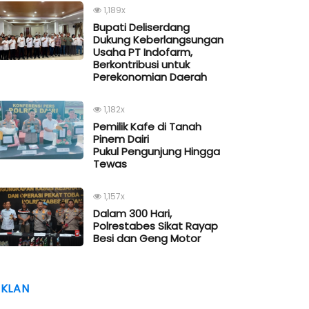
1,189x
Bupati Deliserdang
Dukung Keberlangsungan
Usaha PT Indofarm,
Berkontribusi untuk
Perekonomian Daerah
1,182x
Pemilik Kafe di Tanah
Pinem Dairi
Pukul Pengunjung Hingga
Tewas
1,157x
Dalam 300 Hari,
Polrestabes Sikat Rayap
Besi dan Geng Motor
IKLAN