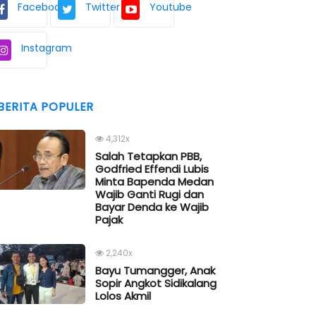
Facebook
Twitter
Youtube
Instagram
BERITA POPULER
4,312x
Salah Tetapkan PBB,
Godfried Effendi Lubis
Minta Bapenda Medan
Wajib Ganti Rugi dan
Bayar Denda ke Wajib
Pajak
2,240x
Bayu Tumangger, Anak
Sopir Angkot Sidikalang
Lolos Akmil