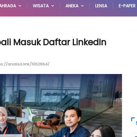
AHRAGA
WISATA
ANEKA
LENSA
E-PAPER
li Masuk Daftar LinkedIn
ps://analisa.link/1062664/