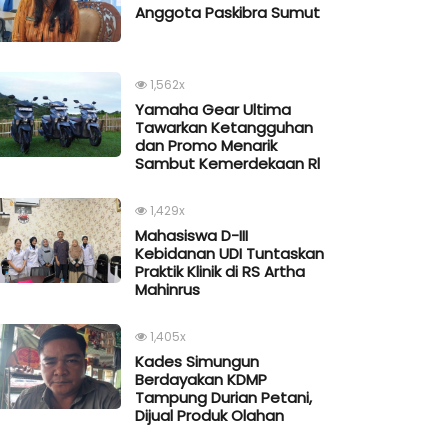
Anggota Paskibra Sumut
1,562x
Yamaha Gear Ultima
Tawarkan Ketangguhan
dan Promo Menarik
Sambut Kemerdekaan Rl
1,429x
Mahasiswa D-III
Kebidanan UDI Tuntaskan
Praktik Klinik di RS Artha
Mahinrus
1,405x
Kades Simungun
Berdayakan KDMP
Tampung Durian Petani,
Dijual Produk Olahan