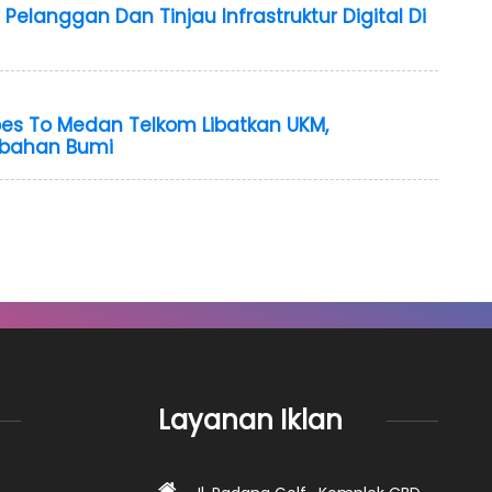
 Pelanggan Dan Tinjau Infrastruktur Digital Di
es To Medan Telkom Libatkan UKM,
ubahan Bumi
Layanan Iklan