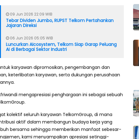
09 Jun 2026 22:09 WIB
Tebar Dividen Jumbo, RUPST Telkom Pertahankan
Jajaran Direksi
06 Jun 2026 05:05 WIB
Luncurkan AIcosystem, Telkom Siap Garap Peluang
AI di Berbagai Sektor Industri
 untuk karyawan dipromosikan, pengembangan dan
aan, keterlibatan karyawan, serta dukungan perusahaan
annya.
riwandi mengapresiasi penghargaan ini sebagai sebuah
TelkomGroup.
at kolektif seluruh karyawan TelkomGroup, di mana
ontribusi aktif dalam membangun budaya kerja yang
tumbuh bersama sehingga memberikan manfaat sebesar-
manajemen, kami menyampaikan apresiasi setinggi-