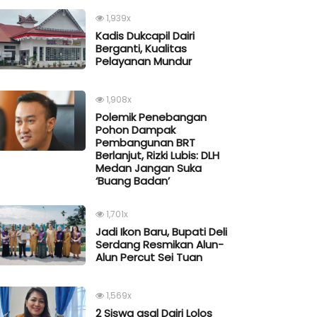
1,939x
Kadis Dukcapil Dairi
Berganti, Kualitas
Pelayanan Mundur
1,908x
Polemik Penebangan
Pohon Dampak
Pembangunan BRT
Berlanjut, Rizki Lubis: DLH
Medan Jangan Suka
‘Buang Badan’
1,701x
Jadi Ikon Baru, Bupati Deli
Serdang Resmikan Alun-
Alun Percut Sei Tuan
1,569x
2 Siswa asal Dairi Lolos