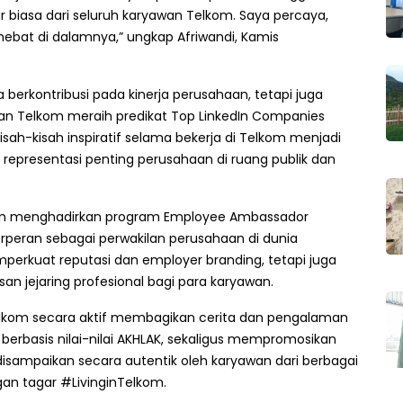
r biasa dari seluruh karyawan Telkom. Saya percaya,
ebat di dalamnya,” ungkap Afriwandi, Kamis
erkontribusi pada kinerja perusahaan, tetapi juga
 Telkom meraih predikat Top LinkedIn Companies
ah-kisah inspiratif selama bekerja di Telkom menjadi
representasi penting perusahaan di ruang publik dan
kom menghadirkan program Employee Ambassador
rperan sebagai perwakilan perusahaan di dunia
emperkuat reputasi dan employer branding, tetapi juga
n jejaring profesional bagi para karyawan.
 Telkom secara aktif membagikan cerita dan pengalaman
rbasis nilai-nilai AKHLAK, sekaligus mempromosikan
ni disampaikan secara autentik oleh karyawan dari berbagai
gan tagar #LivinginTelkom.