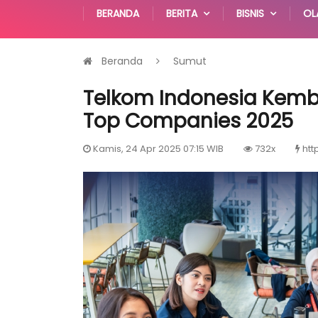
BERANDA
BERITA
BISNIS
OL
Beranda
Sumut
Telkom Indonesia Kemba
Top Companies 2025
Kamis, 24 Apr 2025 07:15 WIB
732x
htt