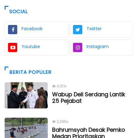
SOCIAL
Facebook
Twitter
Youtube
Instagram
BERITA POPULER
4,151x
Wabup Deli Serdang Lantik
25 Pejabat
2,286x
Bahrumsyah Desak Pemko
Medan Prioritaskan