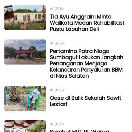
1,146x
Tia Ayu Anggraini Minta
Walikota Medan Rehabilitasi
Pustu Labuhan Deli
1,093x
Pertamina Patra Niaga
Sumbagut Lakukan Langkah
Penanganan Menjaga
Kelancaran Penyaluran BBM
di Nias Selatan
1,067x
Oase di Balik Sekolah Sawit
Lestari
1,037x
Sambut HUT RI, Warga