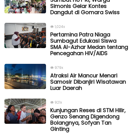
Simonis Gelar Kontes
Dangdut di Gomara Swiss
1,024x
Pertamina Patra Niaga
Sumbagut Edukasi Siswa
SMA Al-Azhar Medan tentang
Pencegahan HIV/AIDS
979x
Atraksi Air Mancur Menari
Samosir Dibanjiri Wisatawan
Luar Daerah
921x
Kunjungan Reses di STM Hilir,
Genzo Senang Digendong
Bolangnya, Sofyan Tan
Ginting