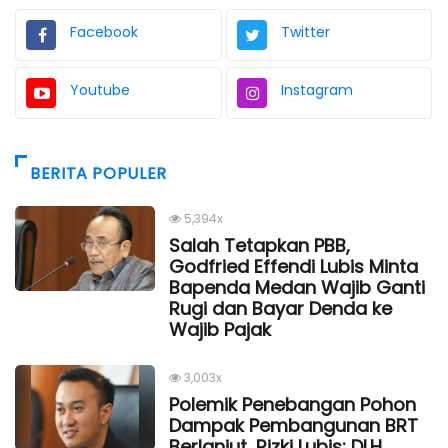
Facebook
Twitter
Youtube
Instagram
BERITA POPULER
5,394x
Salah Tetapkan PBB,
Godfried Effendi Lubis Minta
Bapenda Medan Wajib Ganti
Rugi dan Bayar Denda ke
Wajib Pajak
3,003x
Polemik Penebangan Pohon
Dampak Pembangunan BRT
Berlanjut, Rizki Lubis: DLH