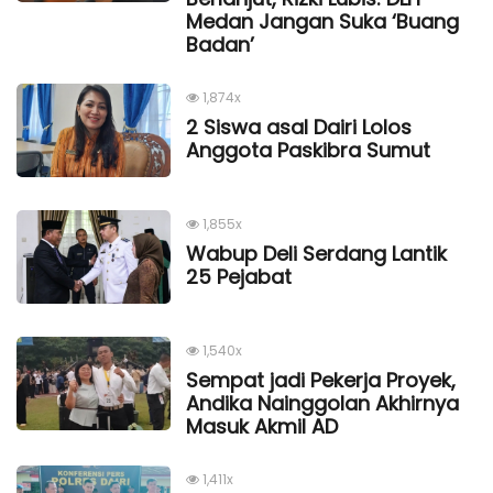
Medan Jangan Suka ‘Buang
Badan’
1,874x
2 Siswa asal Dairi Lolos
Anggota Paskibra Sumut
1,855x
Wabup Deli Serdang Lantik
25 Pejabat
1,540x
Sempat jadi Pekerja Proyek,
Andika Nainggolan Akhirnya
Masuk Akmil AD
1,411x