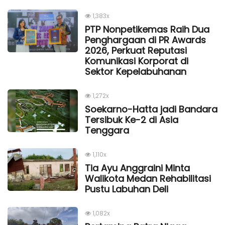
1,383x
PTP Nonpetikemas Raih Dua
Penghargaan di PR Awards
2026, Perkuat Reputasi
Komunikasi Korporat di
Sektor Kepelabuhanan
1,272x
Soekarno-Hatta jadi Bandara
Tersibuk Ke-2 di Asia
Tenggara
1,110x
Tia Ayu Anggraini Minta
Walikota Medan Rehabilitasi
Pustu Labuhan Deli
1,082x