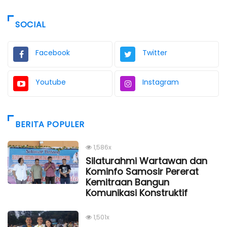
SOCIAL
Facebook
Twitter
Youtube
Instagram
BERITA POPULER
1,586x
Silaturahmi Wartawan dan
Kominfo Samosir Pererat
Kemitraan Bangun
Komunikasi Konstruktif
1,501x