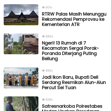
901x
RTRW Palas Masih Menunggu
Rekomendasi Pemprovsu ke
Kementerian ATR
886x
Ngeri! 13 Rumah di 7
Kecamatan Sergai Porak-
Poranda Diterjang Puting
Beliung
882x
Jadi Ikon Baru, Bupati Deli
Serdang Resmikan Alun-Alun
Percut Sei Tuan
828x
Satresnarkoba Polrestabes