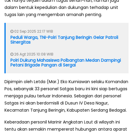
tak hanya terjalin dalam tugas sehari-hari, namun juga
dalam bentuk kepedulian dan dukungan terhadap unit
tugas lain yang mengemban amanah penting.
02 Sep 2025 22:17 WIB
Peduli Warga, TNI-Polri Tanjung Beringin Gelar Patroli
Sinergitas
26 Agt 2025 10:08 WIB
Polri Dukung Mahasiswa Polbangtan Medan Dampingi
Petani Brigade Pangan di Sergai
Dipimpin oleh Letda (Mar.) Eko Kurniawan selaku Komandan
Pos, sebanyak 33 personel Satgas baru ini kini siap bertugas
menjaga pulau terluar Indonesia. Sebagian dari personel
Satgas ini akan berdomisili di Dusun IV Desa Nagur,
Kecamatan Tanjung Beringin, Kabupaten Serdang Bedagai.
Keberadaan personil Marinir Angkatan Laut di wilayah ini
tentu akan semakin mempererat hubungan antara aparat