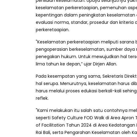
penilaian keselamatan. Upaya selanjutnya yakni
keselamatan perkeretaapian, pemenuhan asp
kepentingan dalam peningkatan keselamatan di
evaluasi norma, standar, prosedur dan kriteri
perkeretaapian.
"Keselamatan perkeretaapian meliputi sarana
pengoperasian berkeselamatan, sumber daya 
penegakan hukum. Untuk mewujudkan hal ters
lima tahun ke depan,” ujar Dirjen Allan.
Pada kesempatan yang sama, Sekretaris Direk
hal serupa. Menurutnya, keselamatan harus di
harus melalui proses edukasi berkali-kali seh
reflek.
"Kami melakukan itu salah satu contohnya mel
seperti Safety Culture FOD Walk di Area Apron
of Facilitation Tahun 2024 di Area Kedatangan 
Rai Bali, serta Pengarahan Keselamatan oleh Ka