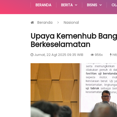
BERANDA
BERITA
BISNIS
OL
Beranda
Nasional
Upaya Kemenhub Bangun
Berkeselamatan
Jumat, 22 Agt 2025 09:35 WIB
956x
ht