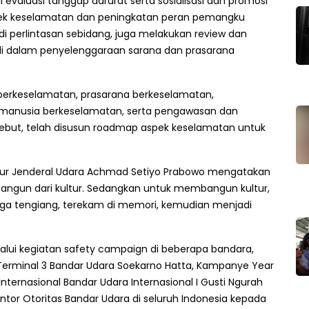
 evaluasi tanggap darurat serta sosialisasi dan promosi
ek keselamatan dan peningkatan peran pemangku
 perlintasan sebidang, juga melakukan review dan
a di dalam penyelenggaraan sarana dan prasarana
 berkeselamatan, prasarana berkeselamatan,
manusia berkeselamatan, serta pengawasan dan
ebut, telah disusun roadmap aspek keselamatan untuk
tur Jenderal Udara Achmad Setiyo Prabowo mengatakan
bangun dari kultur. Sedangkan untuk membangun kultur,
ingga tengiang, terekam di memori, kemudian menjadi
alui kegiatan safety campaign di beberapa bandara,
 Terminal 3 Bandar Udara Soekarno Hatta, Kampanye Year
Internasional Bandar Udara Internasional I Gusti Ngurah
ntor Otoritas Bandar Udara di seluruh Indonesia kepada