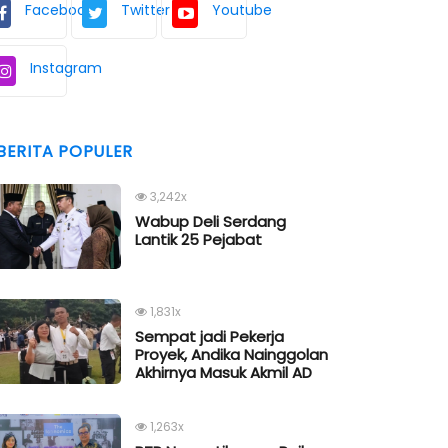
Facebook
Twitter
Youtube
Instagram
BERITA POPULER
3,242x
Wabup Deli Serdang
Lantik 25 Pejabat
1,831x
Sempat jadi Pekerja
Proyek, Andika Nainggolan
Akhirnya Masuk Akmil AD
1,263x