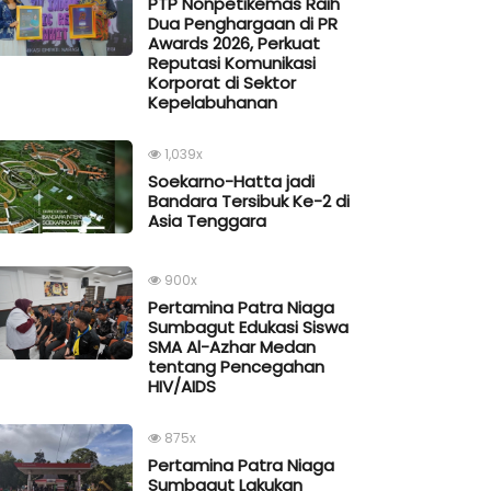
PTP Nonpetikemas Raih
Dua Penghargaan di PR
Awards 2026, Perkuat
Reputasi Komunikasi
Korporat di Sektor
Kepelabuhanan
1,039x
Soekarno-Hatta jadi
Bandara Tersibuk Ke-2 di
Asia Tenggara
900x
Pertamina Patra Niaga
Sumbagut Edukasi Siswa
SMA Al-Azhar Medan
tentang Pencegahan
HIV/AIDS
875x
Pertamina Patra Niaga
Sumbagut Lakukan