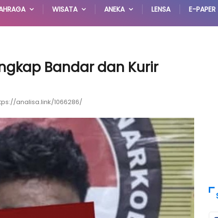
AHRAGA
WISATA
ANEKA
LENSA
E-PAPER
angkap Bandar dan Kurir
tps://analisa.link/1066286/