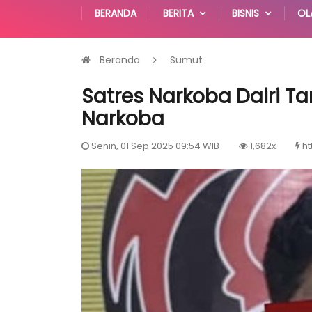
BERANDA
BERITA
BISNIS
OL
Beranda
Sumut
Satres Narkoba Dairi T
Narkoba
Senin, 01 Sep 2025 09:54 WIB
1,682x
ht