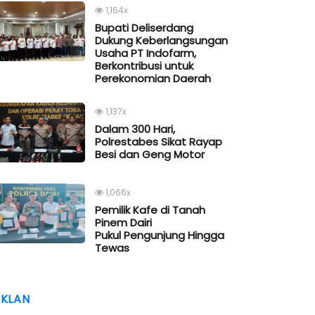
1,164x
Bupati Deliserdang
Dukung Keberlangsungan
Usaha PT Indofarm,
Berkontribusi untuk
Perekonomian Daerah
1,137x
Dalam 300 Hari,
Polrestabes Sikat Rayap
Besi dan Geng Motor
1,066x
Pemilik Kafe di Tanah
Pinem Dairi
Pukul Pengunjung Hingga
Tewas
IKLAN