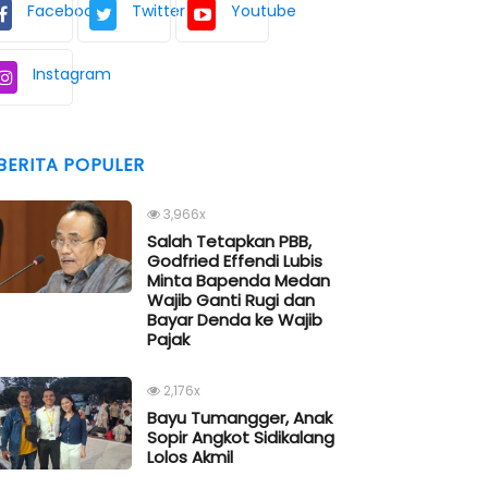
Facebook
Twitter
Youtube
Instagram
BERITA POPULER
3,966x
Salah Tetapkan PBB,
Godfried Effendi Lubis
Minta Bapenda Medan
Wajib Ganti Rugi dan
Bayar Denda ke Wajib
Pajak
2,176x
Bayu Tumangger, Anak
Sopir Angkot Sidikalang
Lolos Akmil