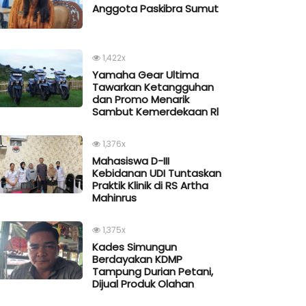
Anggota Paskibra Sumut
1,422x
Yamaha Gear Ultima
Tawarkan Ketangguhan
dan Promo Menarik
Sambut Kemerdekaan Rl
1,376x
Mahasiswa D-III
Kebidanan UDI Tuntaskan
Praktik Klinik di RS Artha
Mahinrus
1,375x
Kades Simungun
Berdayakan KDMP
Tampung Durian Petani,
Dijual Produk Olahan