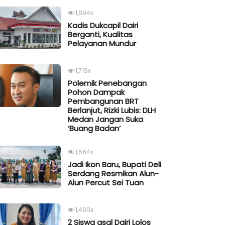
1,894x
Kadis Dukcapil Dairi
Berganti, Kualitas
Pelayanan Mundur
1,719x
Polemik Penebangan
Pohon Dampak
Pembangunan BRT
Berlanjut, Rizki Lubis: DLH
Medan Jangan Suka
‘Buang Badan’
1,664x
Jadi Ikon Baru, Bupati Deli
Serdang Resmikan Alun-
Alun Percut Sei Tuan
1,490x
2 Siswa asal Dairi Lolos