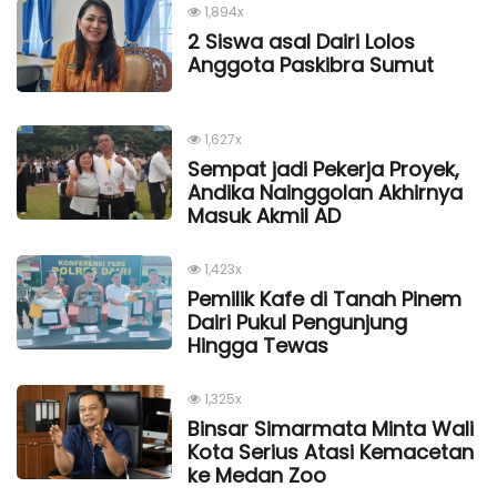
1,894x
2 Siswa asal Dairi Lolos
Anggota Paskibra Sumut
1,627x
Sempat jadi Pekerja Proyek,
Andika Nainggolan Akhirnya
Masuk Akmil AD
1,423x
Pemilik Kafe di Tanah Pinem
Dairi Pukul Pengunjung
Hingga Tewas
1,325x
Binsar Simarmata Minta Wali
Kota Serius Atasi Kemacetan
ke Medan Zoo