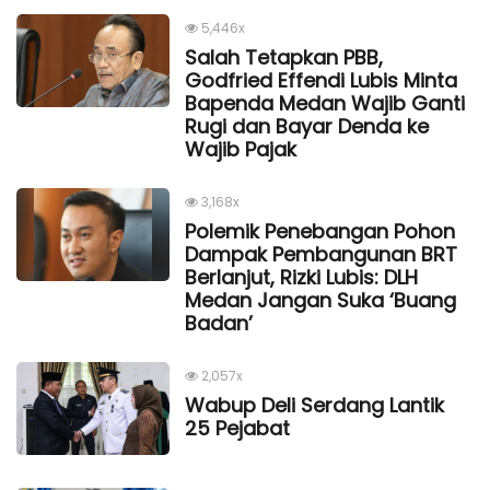
5,446x
Salah Tetapkan PBB,
Godfried Effendi Lubis Minta
Bapenda Medan Wajib Ganti
Rugi dan Bayar Denda ke
Wajib Pajak
3,168x
Polemik Penebangan Pohon
Dampak Pembangunan BRT
Berlanjut, Rizki Lubis: DLH
Medan Jangan Suka ‘Buang
Badan’
2,057x
Wabup Deli Serdang Lantik
25 Pejabat