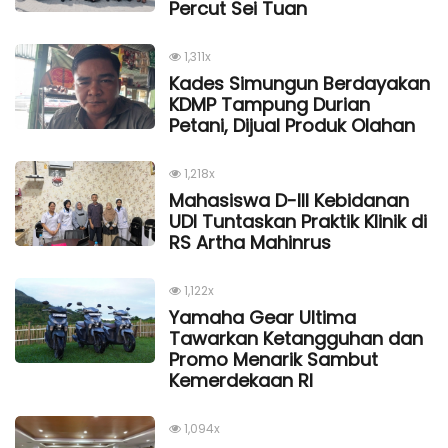
Percut Sei Tuan
1,311x
Kades Simungun Berdayakan
KDMP Tampung Durian
Petani, Dijual Produk Olahan
1,218x
Mahasiswa D-III Kebidanan
UDI Tuntaskan Praktik Klinik di
RS Artha Mahinrus
1,122x
Yamaha Gear Ultima
Tawarkan Ketangguhan dan
Promo Menarik Sambut
Kemerdekaan Rl
1,094x