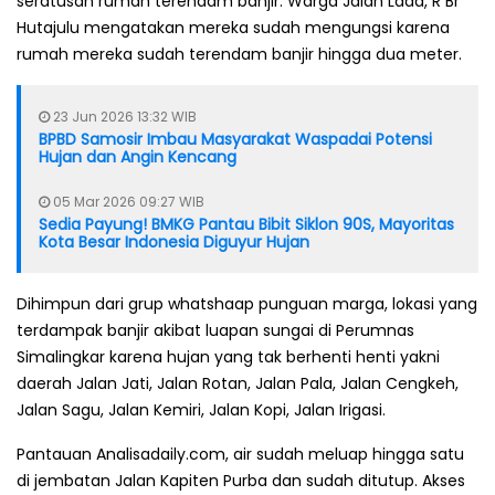
seratusan rumah terendam banjir. Warga Jalan Lada, R Br
Hutajulu mengatakan mereka sudah mengungsi karena
rumah mereka sudah terendam banjir hingga dua meter.
23 Jun 2026 13:32 WIB
BPBD Samosir Imbau Masyarakat Waspadai Potensi
Hujan dan Angin Kencang
05 Mar 2026 09:27 WIB
Sedia Payung! BMKG Pantau Bibit Siklon 90S, Mayoritas
Kota Besar Indonesia Diguyur Hujan
Dihimpun dari grup whatshaap punguan marga, lokasi yang
terdampak banjir akibat luapan sungai di Perumnas
Simalingkar karena hujan yang tak berhenti henti yakni
daerah Jalan Jati, Jalan Rotan, Jalan Pala, Jalan Cengkeh,
Jalan Sagu, Jalan Kemiri, Jalan Kopi, Jalan Irigasi.
Pantauan Analisadaily.com, air sudah meluap hingga satu
di jembatan Jalan Kapiten Purba dan sudah ditutup. Akses