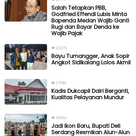
Salah Tetapkan PBB,
Godfried Effendi Lubis Minta
Bapenda Medan Wajib Ganti
Rugi dan Bayar Denda ke
Wajib Pajak
2,027x
Bayu Tumangger, Anak Sopir
Angkot Sidikalang Lolos Akmil
1,769x
Kadis Dukcapil Dairi Berganti,
Kualitas Pelayanan Mundur
1,540x
Jadi Ikon Baru, Bupati Deli
Serdang Resmikan Alun-Alun