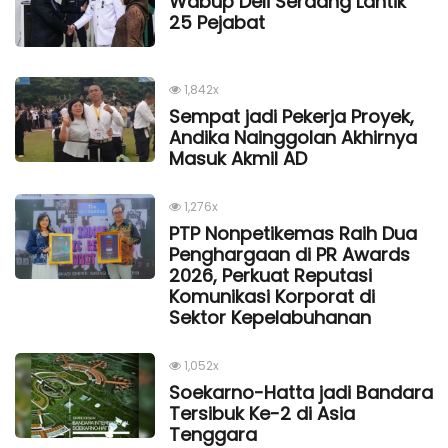
Wabup Deli Serdang Lantik
25 Pejabat
1,842x
Sempat jadi Pekerja Proyek,
Andika Nainggolan Akhirnya
Masuk Akmil AD
1,276x
PTP Nonpetikemas Raih Dua
Penghargaan di PR Awards
2026, Perkuat Reputasi
Komunikasi Korporat di
Sektor Kepelabuhanan
1,052x
Soekarno-Hatta jadi Bandara
Tersibuk Ke-2 di Asia
Tenggara