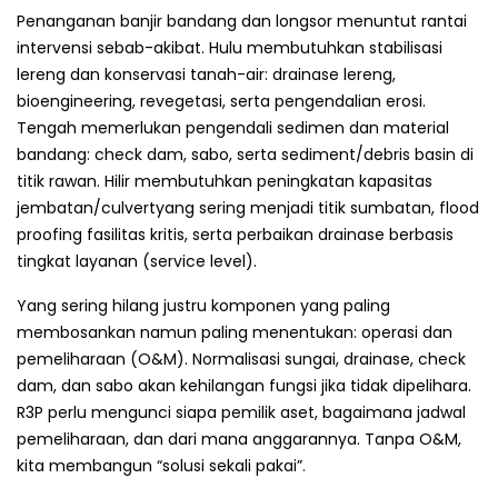
Penanganan banjir bandang dan longsor menuntut rantai
intervensi sebab-akibat. Hulu membutuhkan stabilisasi
lereng dan konservasi tanah-air: drainase lereng,
bioengineering, revegetasi, serta pengendalian erosi.
Tengah memerlukan pengendali sedimen dan material
bandang: check dam, sabo, serta sediment/debris basin di
titik rawan. Hilir membutuhkan peningkatan kapasitas
jembatan/culvertyang sering menjadi titik sumbatan, flood
proofing fasilitas kritis, serta perbaikan drainase berbasis
tingkat layanan (service level).
Yang sering hilang justru komponen yang paling
membosankan namun paling menentukan: operasi dan
pemeliharaan (O&M). Normalisasi sungai, drainase, check
dam, dan sabo akan kehilangan fungsi jika tidak dipelihara.
R3P perlu mengunci siapa pemilik aset, bagaimana jadwal
pemeliharaan, dan dari mana anggarannya. Tanpa O&M,
kita membangun “solusi sekali pakai”.