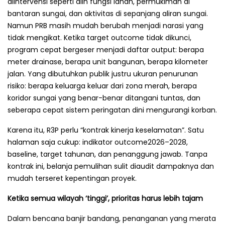
diintervensi seperti alih fungsi lahan, permukiman di
bantaran sungai, dan aktivitas di sepanjang aliran sungai.
Namun PRB masih mudah berubah menjadi narasi yang
tidak mengikat. Ketika target outcome tidak dikunci,
program cepat bergeser menjadi daftar output: berapa
meter drainase, berapa unit bangunan, berapa kilometer
jalan. Yang dibutuhkan publik justru ukuran penurunan
risiko: berapa keluarga keluar dari zona merah, berapa
koridor sungai yang benar-benar ditangani tuntas, dan
seberapa cepat sistem peringatan dini mengurangi korban.
Karena itu, R3P perlu “kontrak kinerja keselamatan”. Satu
halaman saja cukup: indikator outcome2026–2028,
baseline, target tahunan, dan penanggung jawab. Tanpa
kontrak ini, belanja pemulihan sulit diaudit dampaknya dan
mudah terseret kepentingan proyek.
Ketika semua wilayah ‘tinggi’, prioritas harus lebih tajam
Dalam bencana banjir bandang, penanganan yang merata