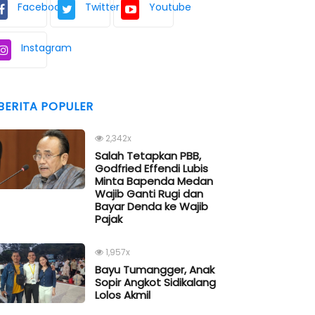
Facebook
Twitter
Youtube
Instagram
BERITA POPULER
2,342x
Salah Tetapkan PBB,
Godfried Effendi Lubis
Minta Bapenda Medan
Wajib Ganti Rugi dan
Bayar Denda ke Wajib
Pajak
1,957x
Bayu Tumangger, Anak
Sopir Angkot Sidikalang
Lolos Akmil