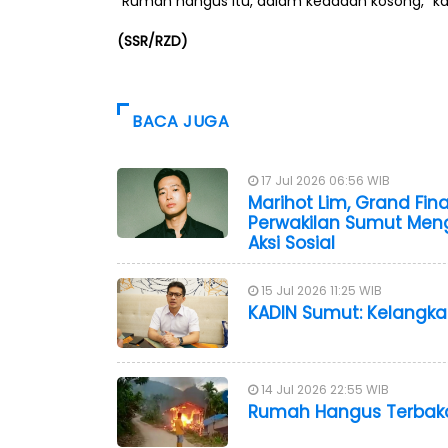
“Rumah hangus itu, dalam keadaan kosong,” ka
(SSR/RZD)
BACA JUGA
17 Jul 2026 06:56 WIB
Marihot Lim, Grand Fin
Perwakilan Sumut Mengi
Aksi Sosial
15 Jul 2026 11:25 WIB
KADIN Sumut: Kelangk
14 Jul 2026 22:55 WIB
Rumah Hangus Terbakar