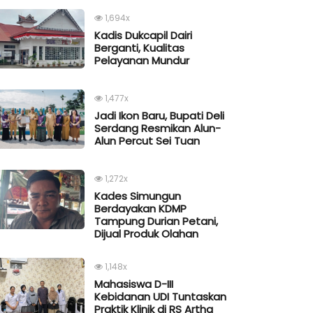
1,694x
Kadis Dukcapil Dairi
Berganti, Kualitas
Pelayanan Mundur
1,477x
Jadi Ikon Baru, Bupati Deli
Serdang Resmikan Alun-
Alun Percut Sei Tuan
1,272x
Kades Simungun
Berdayakan KDMP
Tampung Durian Petani,
Dijual Produk Olahan
1,148x
Mahasiswa D-III
Kebidanan UDI Tuntaskan
Praktik Klinik di RS Artha