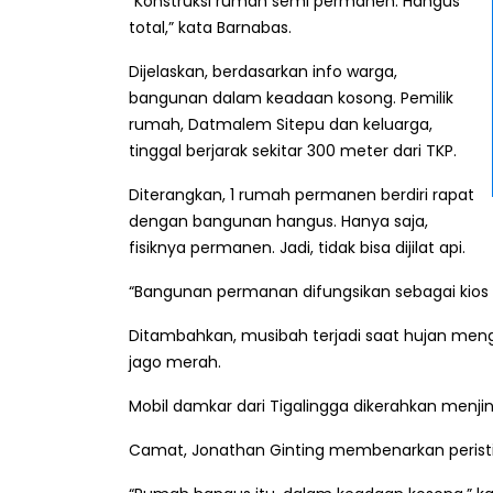
“Konstruksi rumah semi permanen. Hangus
total,” kata Barnabas.
Dijelaskan, berdasarkan info warga,
bangunan dalam keadaan kosong. Pemilik
rumah, Datmalem Sitepu dan keluarga,
tinggal berjarak sekitar 300 meter dari TKP.
Diterangkan, 1 rumah permanen berdiri rapat
dengan bangunan hangus. Hanya saja,
fisiknya permanen. Jadi, tidak bisa dijilat api.
“Bangunan permanan difungsikan sebagai kios p
Ditambahkan, musibah terjadi saat hujan meng
jago merah.
Mobil damkar dari Tigalingga dikerahkan menjin
Camat, Jonathan Ginting membenarkan peristi