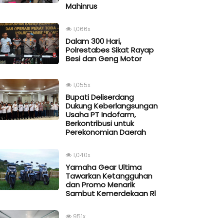
Mahinrus
1,066x
Dalam 300 Hari,
Polrestabes Sikat Rayap
Besi dan Geng Motor
1,055x
Bupati Deliserdang
Dukung Keberlangsungan
Usaha PT Indofarm,
Berkontribusi untuk
Perekonomian Daerah
1,040x
Yamaha Gear Ultima
Tawarkan Ketangguhan
dan Promo Menarik
Sambut Kemerdekaan Rl
951x