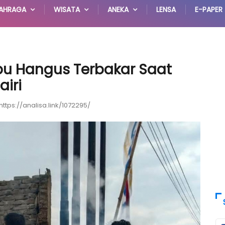
AHRAGA
WISATA
ANEKA
LENSA
E-PAPER
u Hangus Terbakar Saat
iri
https://analisa.link/1072295/