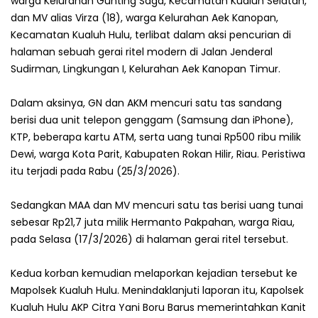
warga Kelurahan Gunting Saga, Kecamatan Kualuh Selatan,
dan MV alias Virza (18), warga Kelurahan Aek Kanopan,
Kecamatan Kualuh Hulu, terlibat dalam aksi pencurian di
halaman sebuah gerai ritel modern di Jalan Jenderal
Sudirman, Lingkungan I, Kelurahan Aek Kanopan Timur.
Dalam aksinya, GN dan AKM mencuri satu tas sandang
berisi dua unit telepon genggam (Samsung dan iPhone),
KTP, beberapa kartu ATM, serta uang tunai Rp500 ribu milik
Dewi, warga Kota Parit, Kabupaten Rokan Hilir, Riau. Peristiwa
itu terjadi pada Rabu (25/3/2026).
Sedangkan MAA dan MV mencuri satu tas berisi uang tunai
sebesar Rp21,7 juta milik Hermanto Pakpahan, warga Riau,
pada Selasa (17/3/2026) di halaman gerai ritel tersebut.
Kedua korban kemudian melaporkan kejadian tersebut ke
Mapolsek Kualuh Hulu. Menindaklanjuti laporan itu, Kapolsek
Kualuh Hulu AKP Citra Yani Boru Barus memerintahkan Kanit