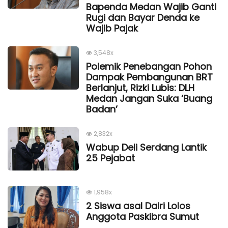
Bapenda Medan Wajib Ganti
Rugi dan Bayar Denda ke
Wajib Pajak
3,548x
Polemik Penebangan Pohon
Dampak Pembangunan BRT
Berlanjut, Rizki Lubis: DLH
Medan Jangan Suka ‘Buang
Badan’
2,832x
Wabup Deli Serdang Lantik
25 Pejabat
1,958x
2 Siswa asal Dairi Lolos
Anggota Paskibra Sumut