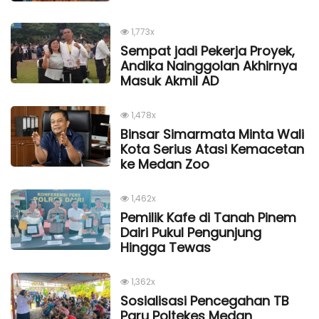
1,773x
Sempat jadi Pekerja Proyek,
Andika Nainggolan Akhirnya
Masuk Akmil AD
1,478x
Binsar Simarmata Minta Wali
Kota Serius Atasi Kemacetan
ke Medan Zoo
1,462x
Pemilik Kafe di Tanah Pinem
Dairi Pukul Pengunjung
Hingga Tewas
1,362x
Sosialisasi Pencegahan TB
Paru Poltekes Medan