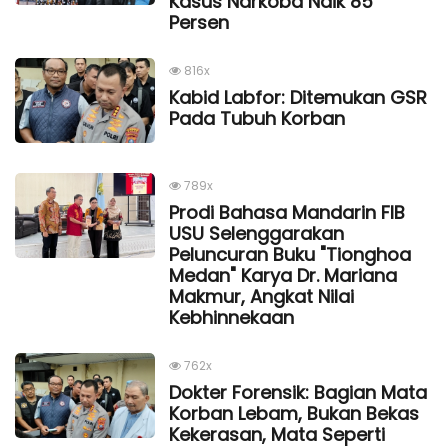
Kasus Narkoba Naik 85
Persen
816x
Kabid Labfor: Ditemukan GSR
Pada Tubuh Korban
789x
Prodi Bahasa Mandarin FIB
USU Selenggarakan
Peluncuran Buku "Tionghoa
Medan" Karya Dr. Mariana
Makmur, Angkat Nilai
Kebhinnekaan
762x
Dokter Forensik: Bagian Mata
Korban Lebam, Bukan Bekas
Kekerasan, Mata Seperti