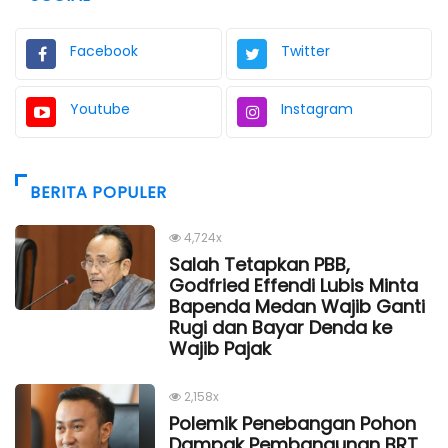
Facebook
Twitter
Youtube
Instagram
BERITA POPULER
4,724x
Salah Tetapkan PBB,
Godfried Effendi Lubis Minta
Bapenda Medan Wajib Ganti
Rugi dan Bayar Denda ke
Wajib Pajak
2,158x
Polemik Penebangan Pohon
Dampak Pembangunan BRT