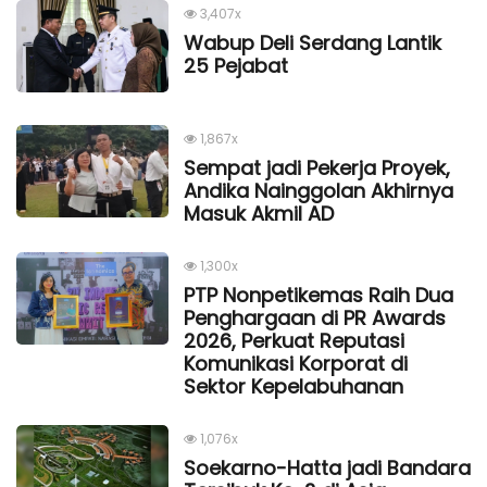
3,407x
Wabup Deli Serdang Lantik
25 Pejabat
1,867x
Sempat jadi Pekerja Proyek,
Andika Nainggolan Akhirnya
Masuk Akmil AD
1,300x
PTP Nonpetikemas Raih Dua
Penghargaan di PR Awards
2026, Perkuat Reputasi
Komunikasi Korporat di
Sektor Kepelabuhanan
1,076x
Soekarno-Hatta jadi Bandara