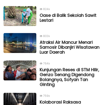
824x
Oase di Balik Sekolah Sawit
Lestari
803x
Atraksi Air Mancur Menari
Samosir Dibanjiri Wisatawan
Luar Daerah
764x
Kunjungan Reses di STM Hilir,
Genzo Senang Digendong
Bolangnya, Sofyan Tan
Ginting
759x
Kolaborasi Raksasa