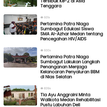
Tersibuk Ke-2 di Asia
Tenggara
931x
Pertamina Patra Niaga
Sumbagut Edukasi Siswa
SMA Al-Azhar Medan tentang
Pencegahan HIV/AIDS
930x
Pertamina Patra Niaga
Sumbagut Lakukan Langkah
Penanganan Menjaga
Kelancaran Penyaluran BBM
di Nias Selatan
839x
Tia Ayu Anggraini Minta
Walikota Medan Rehabilitasi
Pustu Labuhan Deli