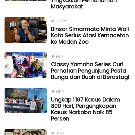
Tingkatkan Pemahaman
Masyarakat
1,026x
Binsar Simarmata Minta Wali
Kota Serius Atasi Kemacetan
ke Medan Zoo
981x
Classy Yamaha Series Curi
Perhatian Pengunjung Pesta
Bunga dan Buah di Berastagi
894x
Ungkap 1.187 Kasus Dalam
300 Hari, Pengungkapan
Kasus Narkoba Naik 85
Persen
862x