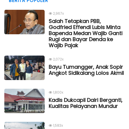
BERITA POPULER
2,967x
Salah Tetapkan PBB,
Godfried Effendi Lubis Minta
Bapenda Medan Wajib Ganti
Rugi dan Bayar Denda ke
Wajib Pajak
2,072x
Bayu Tumangger, Anak Sopir
Angkot Sidikalang Lolos Akmil
1,800x
Kadis Dukcapil Dairi Berganti,
Kualitas Pelayanan Mundur
1,583x