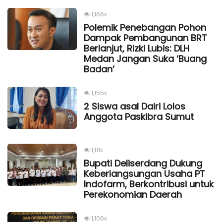
1,166x
Polemik Penebangan Pohon
Dampak Pembangunan BRT
Berlanjut, Rizki Lubis: DLH
Medan Jangan Suka ‘Buang
Badan’
1,155x
2 Siswa asal Dairi Lolos
Anggota Paskibra Sumut
1,111x
Bupati Deliserdang Dukung
Keberlangsungan Usaha PT
Indofarm, Berkontribusi untuk
Perekonomian Daerah
1,106x