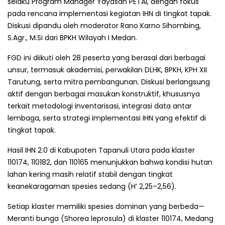
selaku Program Manager Yayasan PETAI, dengan fokus
pada rencana implementasi kegiatan IHN di tingkat tapak.
Diskusi dipandu oleh moderator Rano Karno Sihombing,
S.Agr., M.Si dari BPKH Wilayah I Medan.
FGD ini diikuti oleh 28 peserta yang berasal dari berbagai
unsur, termasuk akademisi, perwakilan DLHK, BPKH, KPH XII
Tarutung, serta mitra pembangunan. Diskusi berlangsung
aktif dengan berbagai masukan konstruktif, khususnya
terkait metodologi inventarisasi, integrasi data antar
lembaga, serta strategi implementasi IHN yang efektif di
tingkat tapak.
Hasil IHN 2.0 di Kabupaten Tapanuli Utara pada klaster
110174, 110182, dan 110165 menunjukkan bahwa kondisi hutan
lahan kering masih relatif stabil dengan tingkat
keanekaragaman spesies sedang (H’ 2,25–2,56).
Setiap klaster memiliki spesies dominan yang berbeda—
Meranti bunga (Shorea leprosula) di klaster 110174, Medang