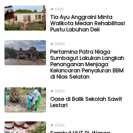
1,142x
Tia Ayu Anggraini Minta
Walikota Medan Rehabilitasi
Pustu Labuhan Deli
1,093x
Pertamina Patra Niaga
Sumbagut Lakukan Langkah
Penanganan Menjaga
Kelancaran Penyaluran BBM
di Nias Selatan
1,062x
Oase di Balik Sekolah Sawit
Lestari
1,033x