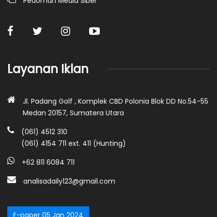
Pedoman Media Siber
Layanan Iklan
Jl. Padang Golf , Komplek CBD Polonia Blok DD No.54-55
Medan 20157, Sumatera Utara
(061) 4512 310
(061) 4154 711 ext. 411 (Hunting)
+62 811 6084 711
analisadaily123@gmail.com
E-paper 05 Jan 2024