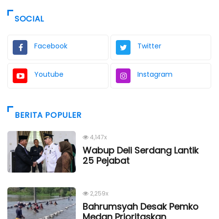
SOCIAL
Facebook
Twitter
Youtube
Instagram
BERITA POPULER
4,147x
Wabup Deli Serdang Lantik
25 Pejabat
2,259x
Bahrumsyah Desak Pemko
Medan Prioritaskan