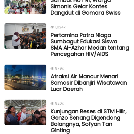
Sambut HUT RI, Warga
Simonis Gelar Kontes
Dangdut di Gomara Swiss
1,024x
Pertamina Patra Niaga
Sumbagut Edukasi Siswa
SMA Al-Azhar Medan tentang
Pencegahan HIV/AIDS
979x
Atraksi Air Mancur Menari
Samosir Dibanjiri Wisatawan
Luar Daerah
920x
Kunjungan Reses di STM Hilir,
Genzo Senang Digendong
Bolangnya, Sofyan Tan
Ginting