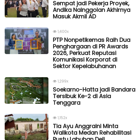
Sempat jadi Pekerja Proyek,
Andika Nainggolan Akhirnya
Masuk Akmil AD
1,400x
PTP Nonpetikemas Raih Dua
Penghargaan di PR Awards
2026, Perkuat Reputasi
Komunikasi Korporat di
Sektor Kepelabuhanan
1,299x
Soekarno-Hatta jadi Bandara
Tersibuk Ke-2 di Asia
Tenggara
1,152x
Tia Ayu Anggraini Minta
Walikota Medan Rehabilitasi
Pustu Labuhan Deli