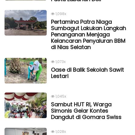
1,098x
Pertamina Patra Niaga
Sumbagut Lakukan Langkah
Penanganan Menjaga
Kelancaran Penyaluran BBM
di Nias Selatan
1,073x
Oase di Balik Sekolah Sawit
Lestari
1,045x
Sambut HUT RI, Warga
Simonis Gelar Kontes
Dangdut di Gomara Swiss
1,028x