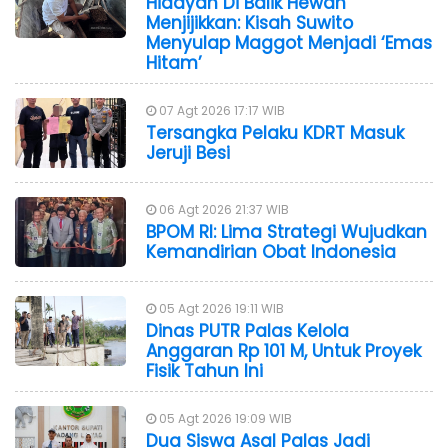
Hidayah Di Balik Hewan
Menjijikkan: Kisah Suwito
Menyulap Maggot Menjadi ‘Emas
Hitam’
07 Agt 2026 17:17 WIB
Tersangka Pelaku KDRT Masuk
Jeruji Besi
06 Agt 2026 21:37 WIB
BPOM RI: Lima Strategi Wujudkan
Kemandirian Obat Indonesia
05 Agt 2026 19:11 WIB
Dinas PUTR Palas Kelola
Anggaran Rp 101 M, Untuk Proyek
Fisik Tahun Ini
05 Agt 2026 19:09 WIB
Dua Siswa Asal Palas Jadi