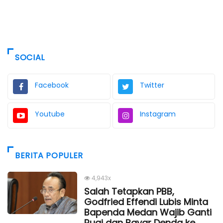
SOCIAL
Facebook
Twitter
Youtube
Instagram
BERITA POPULER
4,943x
Salah Tetapkan PBB,
Godfried Effendi Lubis Minta
Bapenda Medan Wajib Ganti
Rugi dan Bayar Denda ke