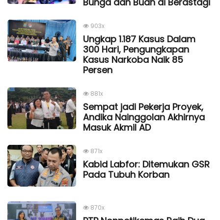
Bunga dan Buah di Berastagi
903x
Ungkap 1.187 Kasus Dalam
300 Hari, Pengungkapan
Kasus Narkoba Naik 85
Persen
881x
Sempat jadi Pekerja Proyek,
Andika Nainggolan Akhirnya
Masuk Akmil AD
871x
Kabid Labfor: Ditemukan GSR
Pada Tubuh Korban
870x