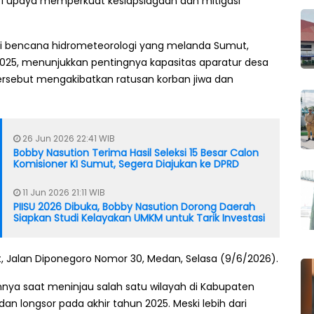
ari upaya memperkuat kesiapsiagaan dan mitigasi
i bencana hidrometeorologi yang melanda Sumut,
 2025, menunjukkan pentingnya kapasitas aparatur desa
ersebut mengakibatkan ratusan korban jiwa dan
26 Jun 2026 22:41 WIB
Bobby Nasution Terima Hasil Seleksi 15 Besar Calon
Komisioner KI Sumut, Segera Diajukan ke DPRD
11 Jun 2026 21:11 WIB
PIISU 2026 Dibuka, Bobby Nasution Dorong Daerah
Siapkan Studi Kelayakan UMKM untuk Tarik Investasi
ut, Jalan Diponegoro Nomor 30, Medan, Selasa (9/6/2026).
ya saat meninjau salah satu wilayah di Kabupaten
an longsor pada akhir tahun 2025. Meski lebih dari