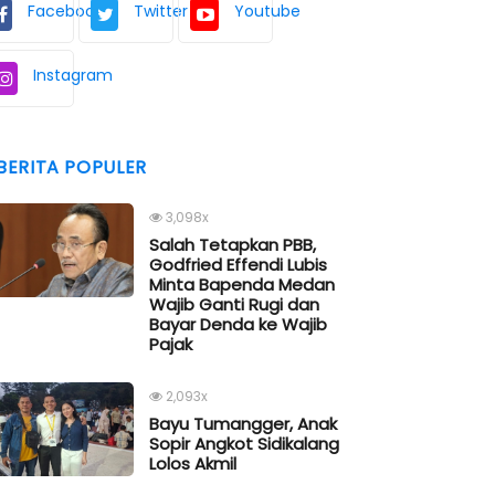
Facebook
Twitter
Youtube
Instagram
BERITA POPULER
3,098x
Salah Tetapkan PBB,
Godfried Effendi Lubis
Minta Bapenda Medan
Wajib Ganti Rugi dan
Bayar Denda ke Wajib
Pajak
2,093x
Bayu Tumangger, Anak
Sopir Angkot Sidikalang
Lolos Akmil