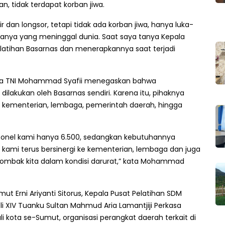
, tidak terdapat korban jiwa.
dan longsor, tetapi tidak ada korban jiwa, hanya luka-
ganya yang meninggal dunia. Saat saya tanya Kepala
atihan Basarnas dan menerapkannya saat terjadi
dya TNI Mohammad Syafii menegaskan bahwa
lakukan oleh Basarnas sendiri. Karena itu, pihaknya
 kementerian, lembaga, pemerintah daerah, hingga
personel kami hanya 6.500, sedangkan kebutuhannya
u kami terus bersinergi ke kementerian, lembaga dan juga
 tombak kita dalam kondisi darurat,” kata Mohammad
mut Erni Ariyanti Sitorus, Kepala Pusat Pelatihan SDM
li XIV Tuanku Sultan Mahmud Aria Lamantjiji Perkasa
li kota se-Sumut, organisasi perangkat daerah terkait di