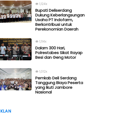
1,124x
Bupati Deliserdang
Dukung Keberlangsungan
Usaha PT Indofarm,
Berkontribusi untuk
Perekonomian Daerah
1,114x
Dalam 300 Hari,
Polrestabes Sikat Rayap
Besi dan Geng Motor
1,012x
Pemkab Deli Serdang
Tanggung Biaya Peserta
yang Ikuti Jambore
Nasional
IKLAN