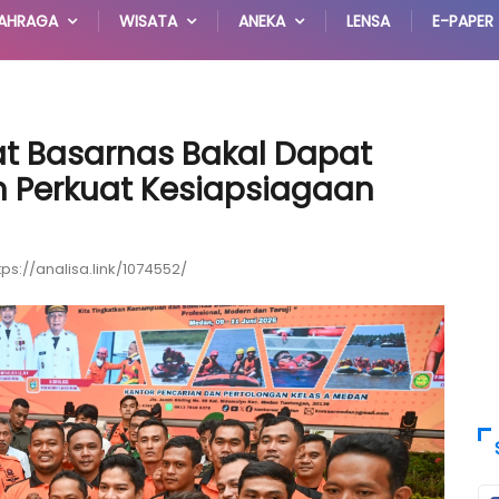
AHRAGA
WISATA
ANEKA
LENSA
E-PAPER
kat Basarnas Bakal Dapat
on Perkuat Kesiapsiagaan
tps://analisa.link/1074552/