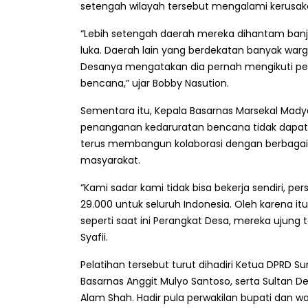
setengah wilayah tersebut mengalami kerusakan
“Lebih setengah daerah mereka dihantam banjir 
luka. Daerah lain yang berdekatan banyak war
Desanya mengatakan dia pernah mengikuti pel
bencana,” ujar Bobby Nasution.
Sementara itu, Kepala Basarnas Marsekal Ma
penanganan kedaruratan bencana tidak dapat di
terus membangun kolaborasi dengan berbagai
masyarakat.
“Kami sadar kami tidak bisa bekerja sendiri, 
29.000 untuk seluruh Indonesia. Oleh karena it
seperti saat ini Perangkat Desa, mereka ujung
Syafii.
Pelatihan tersebut turut dihadiri Ketua DPRD Su
Basarnas Anggit Mulyo Santoso, serta Sultan De
Alam Shah. Hadir pula perwakilan bupati dan wa