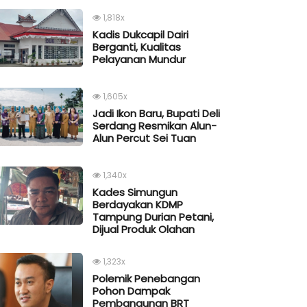
1,818x
Kadis Dukcapil Dairi
Berganti, Kualitas
Pelayanan Mundur
1,605x
Jadi Ikon Baru, Bupati Deli
Serdang Resmikan Alun-
Alun Percut Sei Tuan
1,340x
Kades Simungun
Berdayakan KDMP
Tampung Durian Petani,
Dijual Produk Olahan
1,323x
Polemik Penebangan
Pohon Dampak
Pembangunan BRT