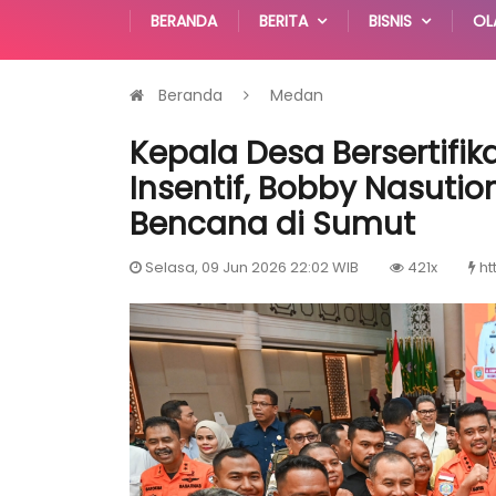
BERANDA
BERITA
BISNIS
OL
Beranda
Medan
Kepala Desa Bersertifi
Insentif, Bobby Nasuti
Bencana di Sumut
Selasa, 09 Jun 2026 22:02 WIB
421x
ht