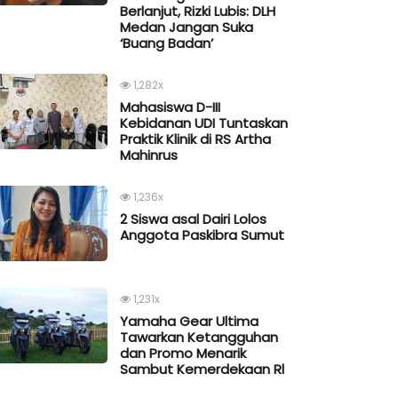
Berlanjut, Rizki Lubis: DLH
Medan Jangan Suka
‘Buang Badan’
1,282x
Mahasiswa D-III
Kebidanan UDI Tuntaskan
Praktik Klinik di RS Artha
Mahinrus
1,236x
2 Siswa asal Dairi Lolos
Anggota Paskibra Sumut
1,231x
Yamaha Gear Ultima
Tawarkan Ketangguhan
dan Promo Menarik
Sambut Kemerdekaan Rl