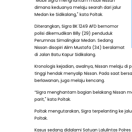
“Mobil Sigra menghantam mobil Nissan
dimana keduanya melaju searah dari jalur
Medan ke Sidikalang," kata Poltak.
Diterangkan, Sigra BK 1249 AFD bernomor
polisi dikemudikan Billy (29) penduduk
Perumnas Simalingkar Medan. Sedang
Nissan disopiri Alim Mustafa (34) beralamat
di Jalan Batu Kapur Sidikalang.
Kronologis kejadian, awalnya, Nissan melaju di
tinggi hendak menyalip Nissan. Pada saat bersa
berlawanan, juga melaju kencang.
“Sigra menghantam bagian belakang Nissan mem
parit," kata Poltak.
Poltak mengutarakan, Sigra terpelanting ke jalu
Poltak.
Kasus sedang didalami Satuan Lalulintas Polres 