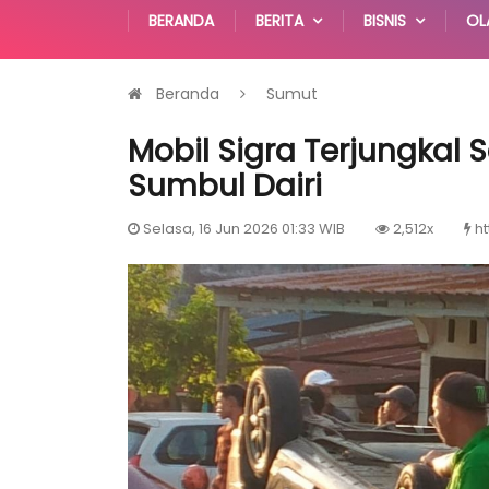
BERANDA
BERITA
BISNIS
OL
Beranda
Sumut
Mobil Sigra Terjungkal 
Sumbul Dairi
Selasa, 16 Jun 2026 01:33 WIB
2,512x
ht