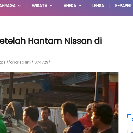
AHRAGA
WISATA
ANEKA
LENSA
E-PAPER
Setelah Hantam Nissan di
tps://analisa.link/1074729/