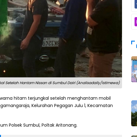
kal Setelah Hantam Nissan di Sumbul Dairi (Analisadaily/Istimewa)
a warna hitam terjungkal setelah menghantam mobil
singamangaraja, Kelurahan Pegagan Julu 1, Kecamatan
mum Polsek Sumbul, Poltak Aritonang.