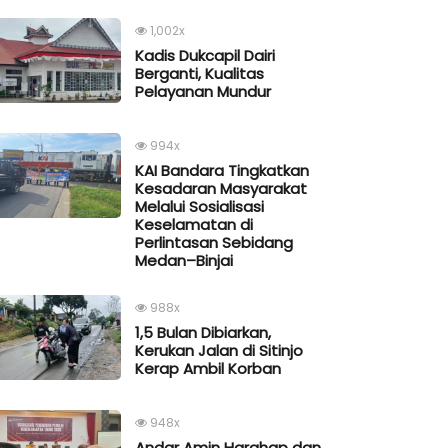
1,002x
Kadis Dukcapil Dairi
Berganti, Kualitas
Pelayanan Mundur
994x
KAI Bandara Tingkatkan
Kesadaran Masyarakat
Melalui Sosialisasi
Keselamatan di
Perlintasan Sebidang
Medan–Binjai
988x
1,5 Bulan Dibiarkan,
Kerukan Jalan di Sitinjo
Kerap Ambil Korban
948x
Andar Amin Harahap dan