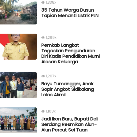
1,338x
35 Tahun Warga Dusun
Tapian Menanti Listrik PLN
1,269x
Pemkab Langkat
Tegaskan Pengunduran
Diri Kadis Pendidikan Murni
Alasan Keluarga
1,207x
Bayu Tumangger, Anak
Sopir Angkot Sidikalang
Lolos Akmil
1,108x
Jadi Ikon Baru, Bupati Deli
Serdang Resmikan Alun-
Alun Percut Sei Tuan