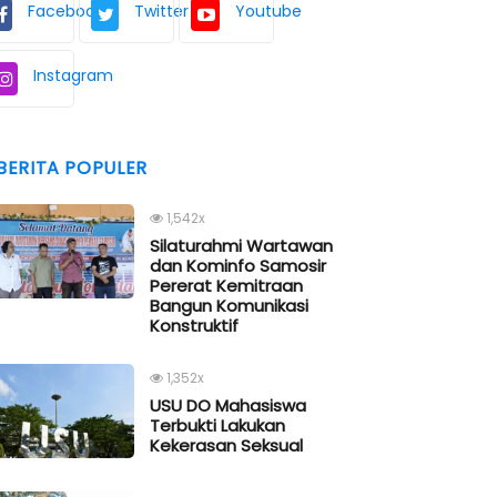
Facebook
Twitter
Youtube
Instagram
BERITA POPULER
1,542x
Silaturahmi Wartawan
dan Kominfo Samosir
Pererat Kemitraan
Bangun Komunikasi
Konstruktif
1,352x
USU DO Mahasiswa
Terbukti Lakukan
Kekerasan Seksual