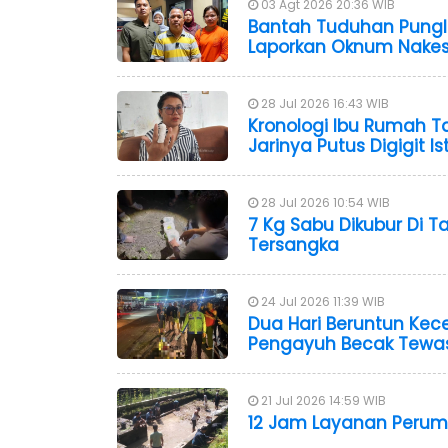
03 Agt 2026 20:36 WIB
Bantah Tuduhan Pungli
Laporkan Oknum Nakes 
28 Jul 2026 16:43 WIB
Kronologi Ibu Rumah T
Jarinya Putus Digigit Is
28 Jul 2026 10:54 WIB
7 Kg Sabu Dikubur Di T
Tersangka
24 Jul 2026 11:39 WIB
Dua Hari Beruntun Kece
Pengayuh Becak Tewa
21 Jul 2026 14:59 WIB
12 Jam Layanan Perumda