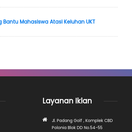
g Bantu Mahasiswa Atasi Keluhan UKT
Layanan Iklan
Jl. Padang Golf , Komplek CBD
Polonia Blok DD No.54-55