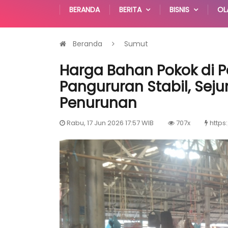
BERANDA
BERITA
BISNIS
OL
Beranda
Sumut
Harga Bahan Pokok di 
Pangururan Stabil, Sej
Penurunan
Rabu, 17 Jun 2026 17:57 WIB
707x
https