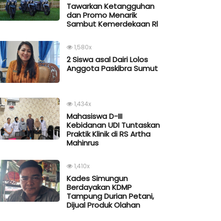
Tawarkan Ketangguhan
dan Promo Menarik
Sambut Kemerdekaan Rl
1,580x
2 Siswa asal Dairi Lolos
Anggota Paskibra Sumut
1,434x
Mahasiswa D-III
Kebidanan UDI Tuntaskan
Praktik Klinik di RS Artha
Mahinrus
1,410x
Kades Simungun
Berdayakan KDMP
Tampung Durian Petani,
Dijual Produk Olahan