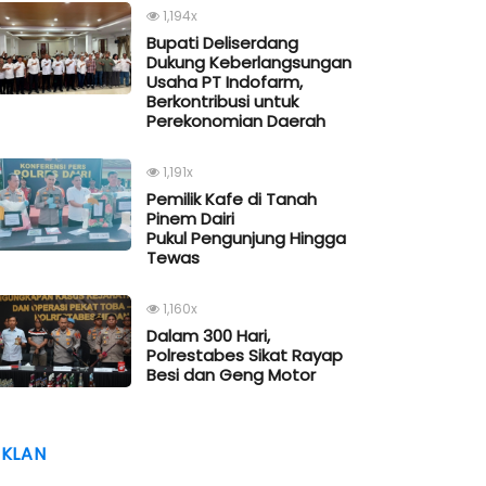
1,194x
Bupati Deliserdang
Dukung Keberlangsungan
Usaha PT Indofarm,
Berkontribusi untuk
Perekonomian Daerah
1,191x
Pemilik Kafe di Tanah
Pinem Dairi
Pukul Pengunjung Hingga
Tewas
1,160x
Dalam 300 Hari,
Polrestabes Sikat Rayap
Besi dan Geng Motor
IKLAN