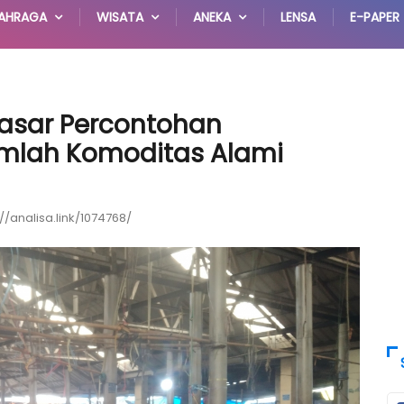
AHRAGA
WISATA
ANEKA
LENSA
E-PAPER
Pasar Percontohan
umlah Komoditas Alami
://analisa.link/1074768/