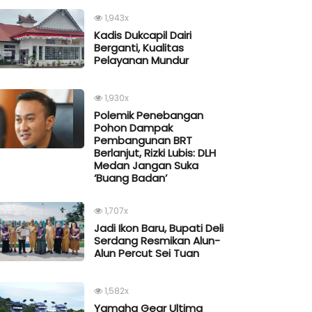
1,943x
Kadis Dukcapil Dairi
Berganti, Kualitas
Pelayanan Mundur
1,930x
Polemik Penebangan
Pohon Dampak
Pembangunan BRT
Berlanjut, Rizki Lubis: DLH
Medan Jangan Suka
‘Buang Badan’
1,707x
Jadi Ikon Baru, Bupati Deli
Serdang Resmikan Alun-
Alun Percut Sei Tuan
1,582x
Yamaha Gear Ultima