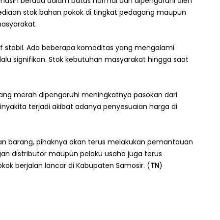
masih berada dalam batas normal dan dipengaruhi oleh
sediaan stok bahan pokok di tingkat pedagang maupun
asyarakat.
f stabil. Ada beberapa komoditas yang mengalami
alu signifikan. Stok kebutuhan masyarakat hingga saat
wang merah dipengaruhi meningkatnya pasokan dari
yakita terjadi akibat adanya penyesuaian harga di
iaan barang, pihaknya akan terus melakukan pemantauan
ngan distributor maupun pelaku usaha juga terus
kok berjalan lancar di Kabupaten Samosir. (
TN
)