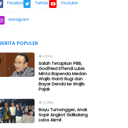
Facebook
Twitter
Youtube
Instagram
BERITA POPULER
4,341x
Salah Tetapkan PBB,
Godfried Effendi Lubis
Minta Bapenda Medan
Wajib Ganti Rugi dan
Bayar Denda ke Wajib
Pajak
2,248x
Bayu Tumangger, Anak
Sopir Angkot Sidikalang
Lolos Akmil