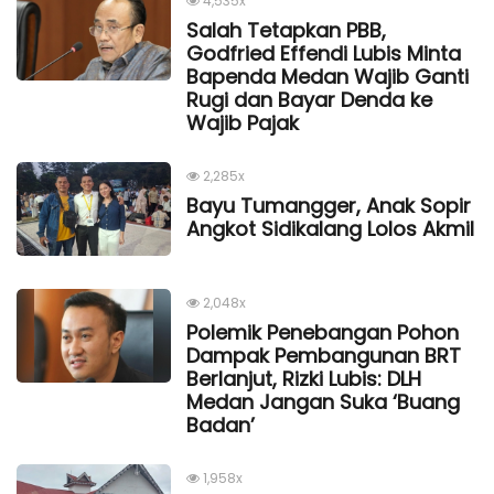
4,535x
Salah Tetapkan PBB,
Godfried Effendi Lubis Minta
Bapenda Medan Wajib Ganti
Rugi dan Bayar Denda ke
Wajib Pajak
2,285x
Bayu Tumangger, Anak Sopir
Angkot Sidikalang Lolos Akmil
2,048x
Polemik Penebangan Pohon
Dampak Pembangunan BRT
Berlanjut, Rizki Lubis: DLH
Medan Jangan Suka ‘Buang
Badan’
1,958x