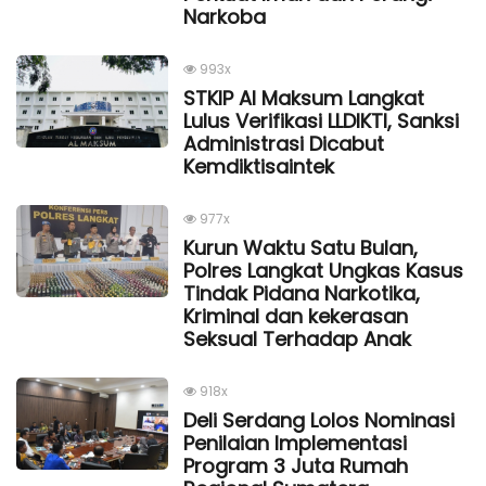
Narkoba
993x
STKIP Al Maksum Langkat
Lulus Verifikasi LLDIKTI, Sanksi
Administrasi Dicabut
Kemdiktisaintek
977x
Kurun Waktu Satu Bulan,
Polres Langkat Ungkas Kasus
Tindak Pidana Narkotika,
Kriminal dan kekerasan
Seksual Terhadap Anak
918x
Deli Serdang Lolos Nominasi
Penilaian Implementasi
Program 3 Juta Rumah