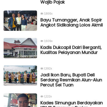
Wajib Pajak
1,866x
Bayu Tumangger, Anak Sopir
Angkot Sidikalang Lolos Akmil
1,609x
Kadis Dukcapil Dairi Berganti,
Kualitas Pelayanan Mundur
1,392x
Jadi Ikon Baru, Bupati Deli
Serdang Resmikan Alun-Alun
Percut Sei Tuan
1,222x
Kades Simungun Berdayakan