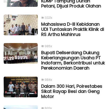
KDMP Tampung Durian
Petani, Dijual Produk Olahan
1,021x
Mahasiswa D-III Kebidanan
UDI Tuntaskan Praktik Klinik di
RS Artha Mahinrus
985x
Bupati Deliserdang Dukung
Keberlangsungan Usaha PT
Indofarm, Berkontribusi untuk
Perekonomian Daerah
984x
Dalam 300 Hari, Polrestabes
Sikat Rayap Besi dan Geng
Motor
920x