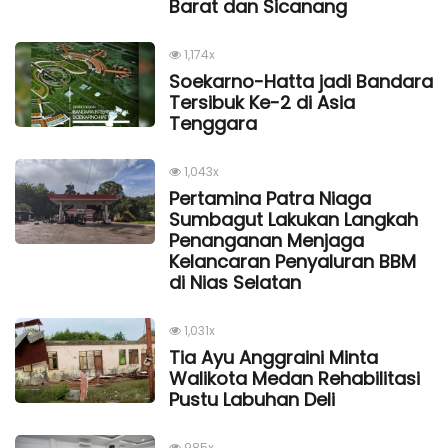
Barat dan Sicanang
1,174x
Soekarno-Hatta jadi Bandara
Tersibuk Ke-2 di Asia
Tenggara
1,043x
Pertamina Patra Niaga
Sumbagut Lakukan Langkah
Penanganan Menjaga
Kelancaran Penyaluran BBM
di Nias Selatan
1,031x
Tia Ayu Anggraini Minta
Walikota Medan Rehabilitasi
Pustu Labuhan Deli
985x