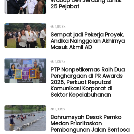
Wabup Deli Serdang Lantik
25 Pejabat
1,953x
Sempat jadi Pekerja Proyek,
Andika Nainggolan Akhirnya
Masuk Akmil AD
1,357x
PTP Nonpetikemas Raih Dua
Penghargaan di PR Awards
2026, Perkuat Reputasi
Komunikasi Korporat di
Sektor Kepelabuhanan
1,335x
Bahrumsyah Desak Pemko
Medan Prioritaskan
Pembangunan Jalan Sentosa