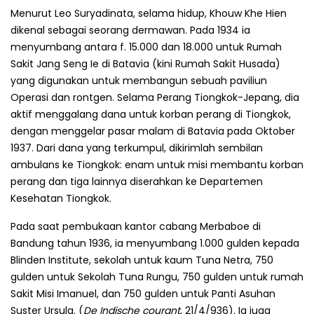
Menurut Leo Suryadinata, selama hidup, Khouw Khe Hien
dikenal sebagai seorang dermawan. Pada 1934 ia
menyumbang antara f. 15.000 dan 18.000 untuk Rumah
Sakit Jang Seng Ie di Batavia (kini Rumah Sakit Husada)
yang digunakan untuk membangun sebuah paviliun
Operasi dan rontgen. Selama Perang Tiongkok-Jepang, dia
aktif menggalang dana untuk korban perang di Tiongkok,
dengan menggelar pasar malam di Batavia pada Oktober
1937. Dari dana yang terkumpul, dikirimlah sembilan
ambulans ke Tiongkok: enam untuk misi membantu korban
perang dan tiga lainnya diserahkan ke Departemen
Kesehatan Tiongkok.
Pada saat pembukaan kantor cabang Merbaboe di
Bandung tahun 1936, ia menyumbang 1.000 gulden kepada
Blinden Institute, sekolah untuk kaum Tuna Netra, 750
gulden untuk Sekolah Tuna Rungu, 750 gulden untuk rumah
Sakit Misi Imanuel, dan 750 gulden untuk Panti Asuhan
Suster Ursula. (
De Indische courant
, 21/4/936). Ia juga