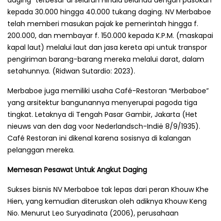
daging” terbesar di seluruh Hindia Belanda dengan pasokan
kepada 30.000 hingga 40.000 tukang daging. NV Merbaboe
telah memberi masukan pajak ke pemerintah hingga f.
200.000, dan membayar f. 150.000 kepada K.P.M. (maskapai
kapal laut) melalui laut dan jasa kereta api untuk transpor
pengiriman barang-barang mereka melalui darat, dalam
setahunnya. (Ridwan Sutardio: 2023).
Merbaboe juga memiliki usaha Café-Restoran “Merbaboe”
yang arsitektur bangunannya menyerupai pagoda tiga
tingkat. Letaknya di Tengah Pasar Gambir, Jakarta (Het
nieuws van den dag voor Nederlandsch-Indië 8/9/1935).
Café Restoran ini dikenal karena sosisnya di kalangan
pelanggan mereka.
Memesan Pesawat Untuk Angkut Daging
Sukses bisnis NV Merbaboe tak lepas dari peran Khouw Khe
Hien, yang kemudian diteruskan oleh adiknya Khouw Keng
Nio. Menurut Leo Suryadinata (2006), perusahaan