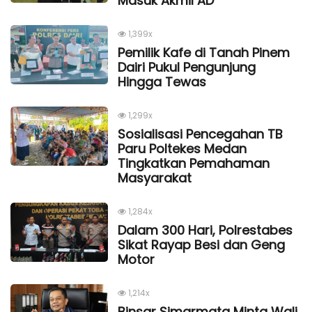
Masuk Akmil AD
1,399x
Pemilik Kafe di Tanah Pinem
Dairi Pukul Pengunjung
Hingga Tewas
1,299x
Sosialisasi Pencegahan TB
Paru Poltekes Medan
Tingkatkan Pemahaman
Masyarakat
1,284x
Dalam 300 Hari, Polrestabes
Sikat Rayap Besi dan Geng
Motor
1,214x
Binsar Simarmata Minta Wali