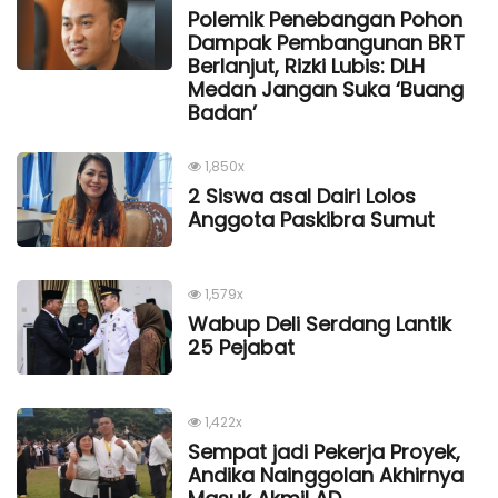
Polemik Penebangan Pohon
Dampak Pembangunan BRT
Berlanjut, Rizki Lubis: DLH
Medan Jangan Suka ‘Buang
Badan’
1,850x
2 Siswa asal Dairi Lolos
Anggota Paskibra Sumut
1,579x
Wabup Deli Serdang Lantik
25 Pejabat
1,422x
Sempat jadi Pekerja Proyek,
Andika Nainggolan Akhirnya