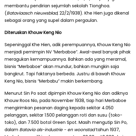
membantu pendirian sejumlah sekolah Tionghoa.
(
Bataviaasch nieuwsblad
, 22/2/1938). Khe Hien juga dikenal
sebagai orang yang supel dalam pergaulan.
Diteruskan Khouw Keng Nio
Sepeninggal Khe Hien, adik perempuannya, Khouw Keng Nio
menjadi pemimpin NV “Merbaboe”. Awal-awal banyak pihak
meragukan kemampuannya. Bahkan ada yang meramal,
bisnis “Merbaboe” akan mundur, bahkan mungkin saja
bangkrut. Tapi faktanya berbeda. Justru di bawah Khouw
Keng Nio, bisnis “Merbabu” makin berkembang.
Menurut Sin Po saat dipimpin Khouw Keng Nio dan adiknya
Khouw Roos Nio, pada November 1938, tiap hari Merbaboe
mengirimkan pesanan daging kepada sekitar 4.050
pelanggan, sekitar 1.500 pelanggan roti dan susu (toko-
toko), dan 7.500 botol Green Spot. Masih mengutip Sin Po,
dalam
Batavia als-industrie - en woonstad
tahun 1937,