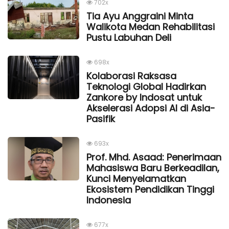
702x
Tia Ayu Anggraini Minta
Walikota Medan Rehabilitasi
Pustu Labuhan Deli
698x
Kolaborasi Raksasa
Teknologi Global Hadirkan
Zankore by Indosat untuk
Akselerasi Adopsi AI di Asia-
Pasifik
693x
Prof. Mhd. Asaad: Penerimaan
Mahasiswa Baru Berkeadilan,
Kunci Menyelamatkan
Ekosistem Pendidikan Tinggi
Indonesia
677x