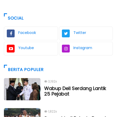
SOCIAL
Facebook
Twitter
Youtube
Instagram
BERITA POPULER
3,192x
Wabup Deli Serdang Lantik
25 Pejabat
1,822x