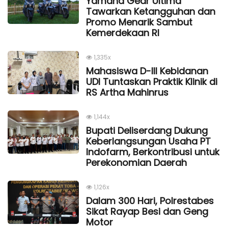
Yamaha Gear Ultima
Tawarkan Ketangguhan dan
Promo Menarik Sambut
Kemerdekaan Rl
1,335x
Mahasiswa D-III Kebidanan
UDI Tuntaskan Praktik Klinik di
RS Artha Mahinrus
1,144x
Bupati Deliserdang Dukung
Keberlangsungan Usaha PT
Indofarm, Berkontribusi untuk
Perekonomian Daerah
1,126x
Dalam 300 Hari, Polrestabes
Sikat Rayap Besi dan Geng
Motor