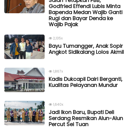
Salah Tetapkan PBB,
Godfried Effendi Lubis Minta
Bapenda Medan Wajib Ganti
Rugi dan Bayar Denda ke
Wajib Pajak
2,135x
Bayu Tumangger, Anak Sopir
Angkot Sidikalang Lolos Akmil
1,867x
Kadis Dukcapil Dairi Berganti,
Kualitas Pelayanan Mundur
1,640x
Jadi Ikon Baru, Bupati Deli
Serdang Resmikan Alun-Alun
Percut Sei Tuan