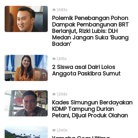
1,583x
Polemik Penebangan Pohon
Dampak Pembangunan BRT
Berlanjut, Rizki Lubis: DLH
Medan Jangan Suka ‘Buang
Badan’
1,415x
2 Siswa asal Dairi Lolos
Anggota Paskibra Sumut
1,358x
Kades Simungun Berdayakan
KDMP Tampung Durian
Petani, Dijual Produk Olahan
1,340x