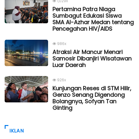
1,029x
Pertamina Patra Niaga
Sumbagut Edukasi Siswa
SMA Al-Azhar Medan tentang
Pencegahan HIV/AIDS
986x
Atraksi Air Mancur Menari
Samosir Dibanjiri Wisatawan
Luar Daerah
926x
Kunjungan Reses di STM Hilir,
Genzo Senang Digendong
Bolangnya, Sofyan Tan
Ginting
IKLAN