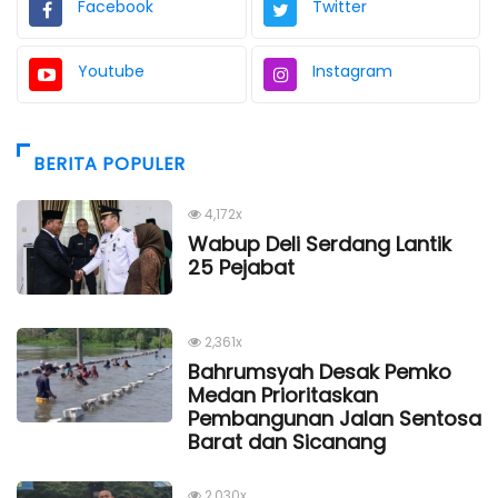
Facebook
Twitter
Youtube
Instagram
BERITA POPULER
4,172x
Wabup Deli Serdang Lantik
25 Pejabat
2,361x
Bahrumsyah Desak Pemko
Medan Prioritaskan
Pembangunan Jalan Sentosa
Barat dan Sicanang
2,030x