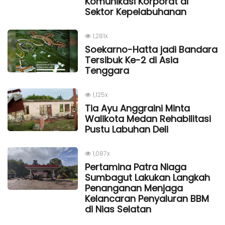
Komunikasi Korporat di
Sektor Kepelabuhanan
1,281x
Soekarno-Hatta jadi Bandara
Tersibuk Ke-2 di Asia
Tenggara
1,125x
Tia Ayu Anggraini Minta
Walikota Medan Rehabilitasi
Pustu Labuhan Deli
1,087x
Pertamina Patra Niaga
Sumbagut Lakukan Langkah
Penanganan Menjaga
Kelancaran Penyaluran BBM
di Nias Selatan