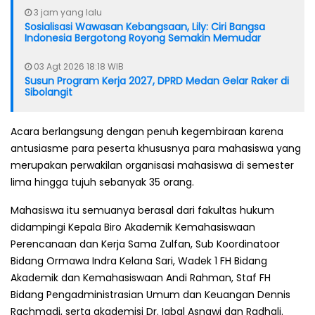
3 jam yang lalu
Sosialisasi Wawasan Kebangsaan, Lily: Ciri Bangsa
Indonesia Bergotong Royong Semakin Memudar
03 Agt 2026 18:18 WIB
Susun Program Kerja 2027, DPRD Medan Gelar Raker di
Sibolangit
Acara berlangsung dengan penuh kegembiraan karena
antusiasme para peserta khususnya para mahasiswa yang
merupakan perwakilan organisasi mahasiswa di semester
lima hingga tujuh sebanyak 35 orang.
Mahasiswa itu semuanya berasal dari fakultas hukum
didampingi Kepala Biro Akademik Kemahasiswaan
Perencanaan dan Kerja Sama Zulfan, Sub Koordinatoor
Bidang Ormawa Indra Kelana Sari, Wadek 1 FH Bidang
Akademik dan Kemahasiswaan Andi Rahman, Staf FH
Bidang Pengadministrasian Umum dan Keuangan Dennis
Rachmadi, serta akademisi Dr. Iqbal Asnawi dan Radhali.