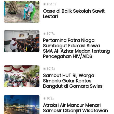
1,040x
Oase di Balik Sekolah Sawit
Lestari
1,017x
Pertamina Patra Niaga
Sumbagut Edukasi Siswa
SMA Al-Azhar Medan tentang
Pencegahan HIV/AIDS
1,015x
Sambut HUT RI, Warga
Simonis Gelar Kontes
Dangdut di Gomara Swiss
973x
Atraksi Air Mancur Menari
Samosir Dibanjiri Wisatawan