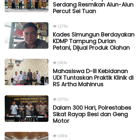
Serdang Resmikan Alun-Alun
Percut Sei Tuan
1,276x
Kades Simungun Berdayakan
KDMP Tampung Durian
Petani, Dijual Produk Olahan
1,163x
Mahasiswa D-III Kebidanan
UDI Tuntaskan Praktik Klinik di
RS Artha Mahinrus
1,070x
Dalam 300 Hari, Polrestabes
Sikat Rayap Besi dan Geng
Motor
1,061x