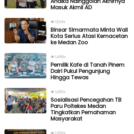
Andika Nainggolan Akhirnya
Masuk Akmil AD
1,534x
Binsar Simarmata Minta Wali
Kota Serius Atasi Kemacetan
ke Medan Zoo
1,488x
Pemilik Kafe di Tanah Pinem
Dairi Pukul Pengunjung
Hingga Tewas
1,390x
Sosialisasi Pencegahan TB
Paru Poltekes Medan
Tingkatkan Pemahaman
Masyarakat
1,356x