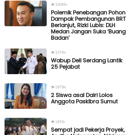
3,686x
Polemik Penebangan Pohon
Dampak Pembangunan BRT
Berlanjut, Rizki Lubis: DLH
Medan Jangan Suka ‘Buang
Badan’
3,179x
Wabup Deli Serdang Lantik
25 Pejabat
1,979x
2 Siswa asal Dairi Lolos
Anggota Paskibra Sumut
1,821x
Sempat jadi Pekerja Proyek,