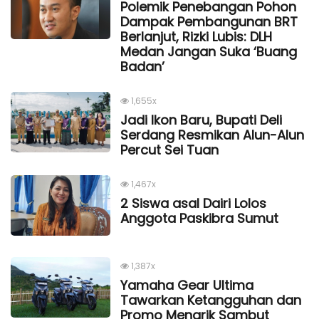
Polemik Penebangan Pohon
Dampak Pembangunan BRT
Berlanjut, Rizki Lubis: DLH
Medan Jangan Suka ‘Buang
Badan’
1,655x
Jadi Ikon Baru, Bupati Deli
Serdang Resmikan Alun-Alun
Percut Sei Tuan
1,467x
2 Siswa asal Dairi Lolos
Anggota Paskibra Sumut
1,387x
Yamaha Gear Ultima
Tawarkan Ketangguhan dan
Promo Menarik Sambut