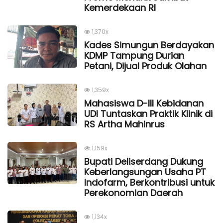
Kemerdekaan Rl
1,370x
Kades Simungun Berdayakan
KDMP Tampung Durian
Petani, Dijual Produk Olahan
1,359x
Mahasiswa D-III Kebidanan
UDI Tuntaskan Praktik Klinik di
RS Artha Mahinrus
1,159x
Bupati Deliserdang Dukung
Keberlangsungan Usaha PT
Indofarm, Berkontribusi untuk
Perekonomian Daerah
1,134x