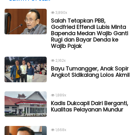
3,890x
Salah Tetapkan PBB,
Godfried Effendi Lubis Minta
Bapenda Medan Wajib Ganti
Rugi dan Bayar Denda ke
Wajib Pajak
2,162x
Bayu Tumangger, Anak Sopir
Angkot Sidikalang Lolos Akmil
1,889x
Kadis Dukcapil Dairi Berganti,
Kualitas Pelayanan Mundur
1,668x