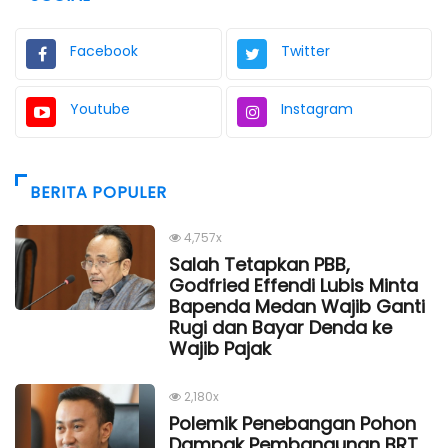
Facebook
Twitter
Youtube
Instagram
BERITA POPULER
4,757x
Salah Tetapkan PBB,
Godfried Effendi Lubis Minta
Bapenda Medan Wajib Ganti
Rugi dan Bayar Denda ke
Wajib Pajak
2,180x
Polemik Penebangan Pohon
Dampak Pembangunan BRT