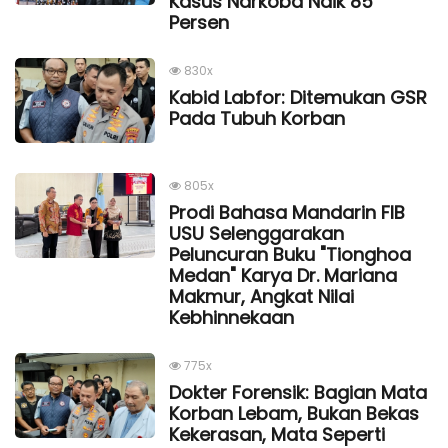
Kasus Narkoba Naik 85
Persen
830x
Kabid Labfor: Ditemukan GSR
Pada Tubuh Korban
805x
Prodi Bahasa Mandarin FIB
USU Selenggarakan
Peluncuran Buku "Tionghoa
Medan" Karya Dr. Mariana
Makmur, Angkat Nilai
Kebhinnekaan
775x
Dokter Forensik: Bagian Mata
Korban Lebam, Bukan Bekas
Kekerasan, Mata Seperti