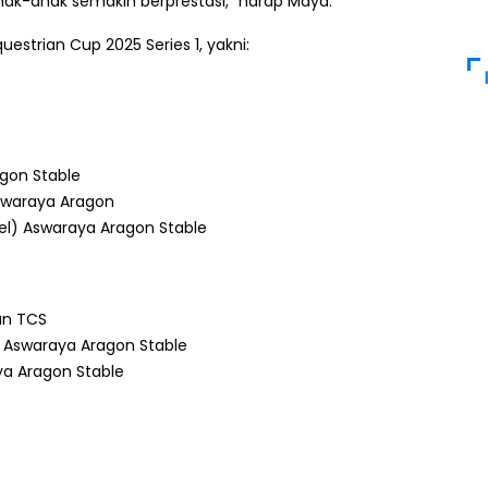
-anak semakin berprestasi," harap Maya.
trian Cup 2025 Series 1, yakni:
gon Stable
swaraya Aragon
l) Aswaraya Aragon Stable
an TCS
Aswaraya Aragon Stable
a Aragon Stable