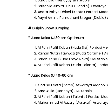
Sara Aulia (Henaya) SRS Stable
Salsabila Almira Lubis (Blondie) Aswaraya
Anata Raisya Dhieni (Kenta) Pordasi Med
Rayni Amina Ramadhani Siregar (Diablo)
# Disiplin Show Jumping
* Juara Kelas SJ 30 cm Optimum
M Fahri Rafif Kaban (Kuda Sisi) Pordasi 
Raihan Sutan Fawwazi (Kuda Caramel) As
Sarah Arlisa (Kuda Freya Nova) SRS Stable
M Fahri Rafif Kaban (Kuda Talenta) Pord
* Juara Kelas SJ 40-60 cm
Chalisa Feyza (Zarco) Aswaraya Aragon S
Sara Aulia (Haneeya) SRS Stable
M Fahri Rafif Kaban (Talenta) Pordasi M
Muhammad Al Auzaiy (Assakaf) Aswaraya