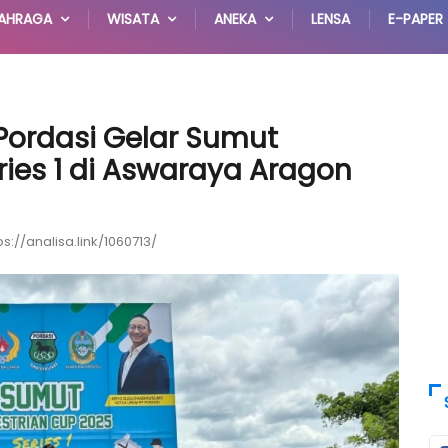
AHRAGA
WISATA
ANEKA
LENSA
E-PAPER
Pordasi Gelar Sumut
ries 1 di Aswaraya Aragon
ps://analisa.link/1060713/