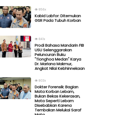
856x
Kabid Labfor: Ditemukan
GSR Pada Tubuh Korban
841x
Prodi Bahasa Mandarin FIB
USU Selenggarakan
Peluncuran Buku
"Tionghoa Medan" Karya
Dr. Mariana Makmur,
Angkat Nilai Kebhinnekaan
803x
Dokter Forensik: Bagian
Mata Korban Lebam,
Bukan Bekas Kekerasan,
Mata Seperti Lebam
Disebabkan Karena
Tembakan Melukai Saraf
Mata