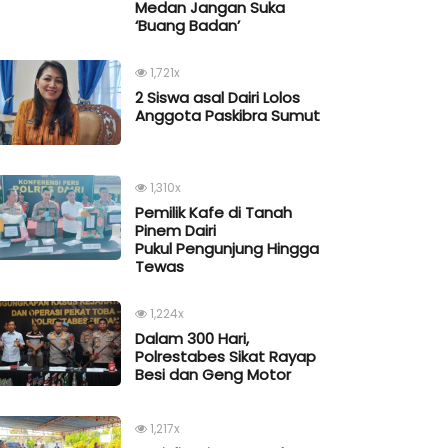
Medan Jangan Suka
‘Buang Badan’
1,721x
2 Siswa asal Dairi Lolos
Anggota Paskibra Sumut
1,310x
Pemilik Kafe di Tanah
Pinem Dairi
Pukul Pengunjung Hingga
Tewas
1,224x
Dalam 300 Hari,
Polrestabes Sikat Rayap
Besi dan Geng Motor
1,217x