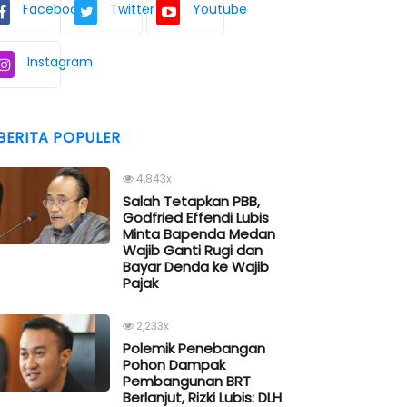
Facebook
Twitter
Youtube
Instagram
BERITA POPULER
4,843x
Salah Tetapkan PBB,
Godfried Effendi Lubis
Minta Bapenda Medan
Wajib Ganti Rugi dan
Bayar Denda ke Wajib
Pajak
2,233x
Polemik Penebangan
Pohon Dampak
Pembangunan BRT
Berlanjut, Rizki Lubis: DLH