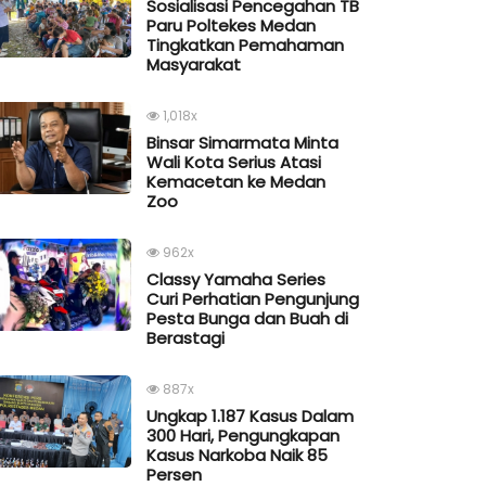
Sosialisasi Pencegahan TB
Paru Poltekes Medan
Tingkatkan Pemahaman
Masyarakat
1,018x
Binsar Simarmata Minta
Wali Kota Serius Atasi
Kemacetan ke Medan
Zoo
962x
Classy Yamaha Series
Curi Perhatian Pengunjung
Pesta Bunga dan Buah di
Berastagi
887x
Ungkap 1.187 Kasus Dalam
300 Hari, Pengungkapan
Kasus Narkoba Naik 85
Persen