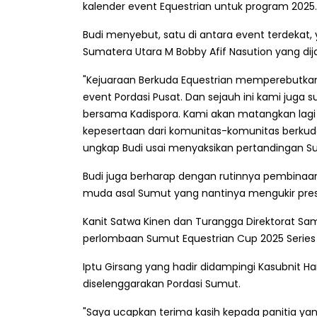
kalender event Equestrian untuk program 2025.
Budi menyebut, satu di antara event terdekat
Sumatera Utara M Bobby Afif Nasution yang di
"Kejuaraan Berkuda Equestrian memperebutka
event Pordasi Pusat. Dan sejauh ini kami jug
bersama Kadispora. Kami akan matangkan lagi 
kepesertaan dari komunitas-komunitas berkuda 
ungkap Budi usai menyaksikan pertandingan Sum
Budi juga berharap dengan rutinnya pembinaan y
muda asal Sumut yang nantinya mengukir prestas
Kanit Satwa Kinen dan Turangga Direktorat Sam
perlombaan Sumut Equestrian Cup 2025 Series 
Iptu Girsang yang hadir didampingi Kasubnit Har
diselenggarakan Pordasi Sumut.
"Saya ucapkan terima kasih kepada panitia ya