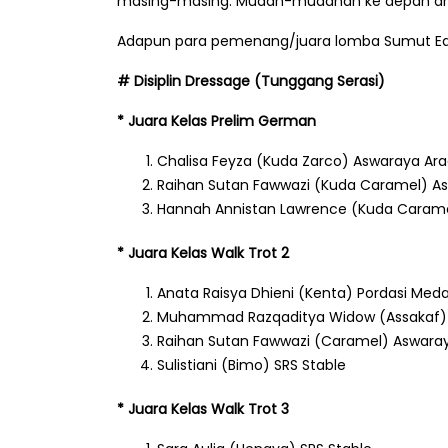
masing-masing. Mudah-mudahan ke depan anak
Adapun para pemenang/juara lomba Sumut Eques
# Disiplin Dressage (Tunggang Serasi)
* Juara Kelas Prelim German
Chalisa Feyza (Kuda Zarco) Aswaraya Ara
Raihan Sutan Fawwazi (Kuda Caramel) A
Hannah Annistan Lawrence (Kuda Carame
* Juara Kelas Walk Trot 2
Anata Raisya Dhieni (Kenta) Pordasi Med
Muhammad Razqaditya Widow (Assakaf) 
Raihan Sutan Fawwazi (Caramel) Aswaray
Sulistiani (Bimo) SRS Stable
* Juara Kelas Walk Trot 3