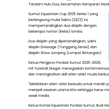
Tandam Hulu Dua, Kecamatan Hamparan Perak,
Sumut Equestrian Cup 2025 Series 1 yang
berlangsung mulai Sabtu (22/2) ini,
mempertandingkan dua disiplin dengan
beberapa nomor (kelas) lomba.
Dua disiplin yang dipertandingkan, yakni
disiplin Dressage (Tunggang Serasi) dan
disiplin Show Jumping (Lompat Rintangan).
Ketua Pengprov Pordasi Sumut 2025-2029,
H.R Yuriandi Siregar menegaskan komitmenny
dan meningkatkan skill atlet-atlet muda berku
"Melahirkan atlet-atlet berkuda untuk meraih pr
menjadi sasaran utama kita sehingga harus m
awak media.
Ketua Komisi Equestrian Pordasi Sumut, Budi 