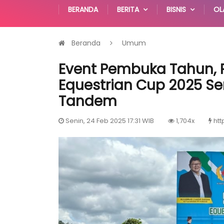
BERANDA
BERITA
BISNIS
OL
Beranda
Umum
Event Pembuka Tahun, 
Equestrian Cup 2025 Se
Tandem
Senin, 24 Feb 2025 17:31 WIB
1,704x
htt