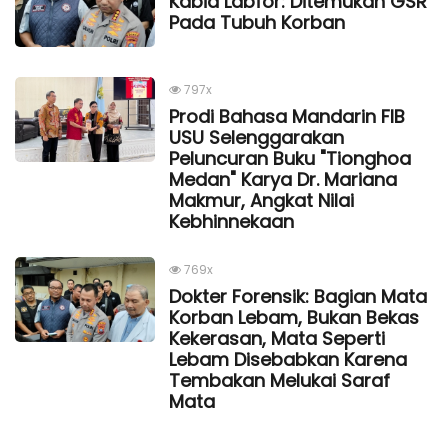
Kabid Labfor: Ditemukan GSR
Pada Tubuh Korban
797x
Prodi Bahasa Mandarin FIB
USU Selenggarakan
Peluncuran Buku "Tionghoa
Medan" Karya Dr. Mariana
Makmur, Angkat Nilai
Kebhinnekaan
769x
Dokter Forensik: Bagian Mata
Korban Lebam, Bukan Bekas
Kekerasan, Mata Seperti
Lebam Disebabkan Karena
Tembakan Melukai Saraf
Mata