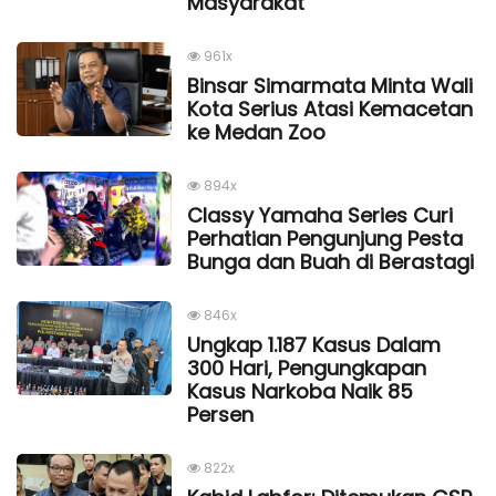
Masyarakat
961x
Binsar Simarmata Minta Wali
Kota Serius Atasi Kemacetan
ke Medan Zoo
894x
Classy Yamaha Series Curi
Perhatian Pengunjung Pesta
Bunga dan Buah di Berastagi
846x
Ungkap 1.187 Kasus Dalam
300 Hari, Pengungkapan
Kasus Narkoba Naik 85
Persen
822x