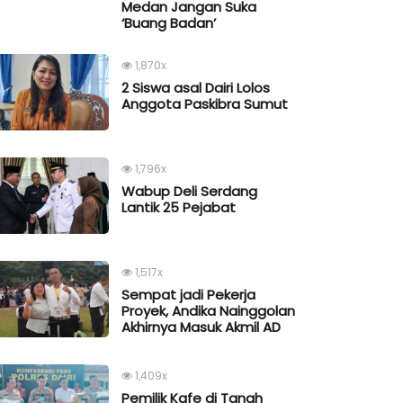
Medan Jangan Suka
‘Buang Badan’
1,870x
2 Siswa asal Dairi Lolos
Anggota Paskibra Sumut
1,796x
Wabup Deli Serdang
Lantik 25 Pejabat
1,517x
Sempat jadi Pekerja
Proyek, Andika Nainggolan
Akhirnya Masuk Akmil AD
1,409x
Pemilik Kafe di Tanah