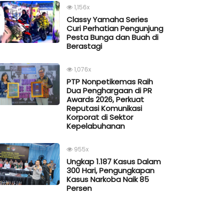
1,156x
Classy Yamaha Series
Curi Perhatian Pengunjung
Pesta Bunga dan Buah di
Berastagi
1,076x
PTP Nonpetikemas Raih
Dua Penghargaan di PR
Awards 2026, Perkuat
Reputasi Komunikasi
Korporat di Sektor
Kepelabuhanan
955x
Ungkap 1.187 Kasus Dalam
300 Hari, Pengungkapan
Kasus Narkoba Naik 85
Persen