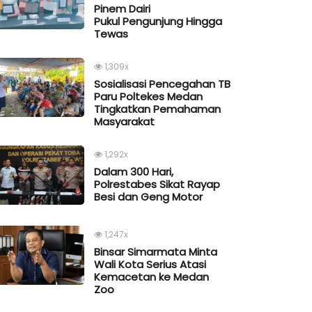
Pinem Dairi
Pukul Pengunjung Hingga
Tewas
1,309x
Sosialisasi Pencegahan TB
Paru Poltekes Medan
Tingkatkan Pemahaman
Masyarakat
1,292x
Dalam 300 Hari,
Polrestabes Sikat Rayap
Besi dan Geng Motor
1,247x
Binsar Simarmata Minta
Wali Kota Serius Atasi
Kemacetan ke Medan
Zoo