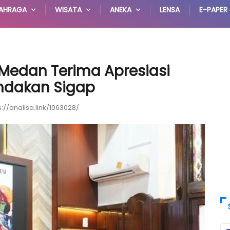
AHRAGA
WISATA
ANEKA
LENSA
E-PAPER
 Medan Terima Apresiasi
indakan Sigap
s://analisa.link/1063028/