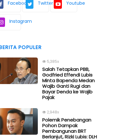
Facebook
Twitter
Youtube
Instagram
BERITA POPULER
5,385x
Salah Tetapkan PBB,
Godfried Effendi Lubis
Minta Bapenda Medan
Wajib Ganti Rugi dan
Bayar Denda ke Wajib
Pajak
2,948x
Polemik Penebangan
Pohon Dampak
Pembangunan BRT
Berlanjut, Rizki Lubis: DLH