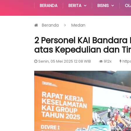
BERANDA
BERITA
BISNIS
OL
Beranda
Medan
2 Personel KAI Bandara
atas Kepedulian dan T
Senin, 05 Mei 2025 12:08 WIB
912x
http