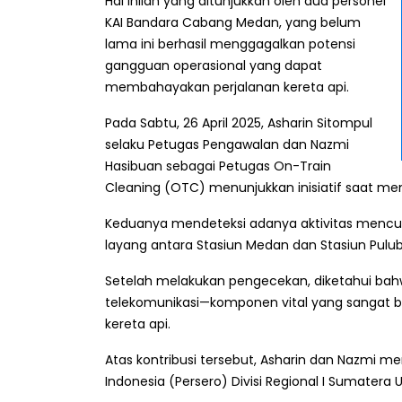
Hal inilah yang ditunjukkan oleh dua personel
KAI Bandara Cabang Medan, yang belum
lama ini berhasil menggagalkan potensi
gangguan operasional yang dapat
membahayakan perjalanan kereta api.
Pada Sabtu, 26 April 2025, Asharin Sitompul
selaku Petugas Pengawalan dan Nazmi
Hasibuan sebagai Petugas On-Train
Cleaning (OTC) menunjukkan inisiatif saat men
Keduanya mendeteksi adanya aktivitas mencuri
layang antara Stasiun Medan dan Stasiun Pulu
Setelah melakukan pengecekan, diketahui bahwa
telekomunikasi—komponen vital yang sangat b
kereta api.
Atas kontribusi tersebut, Asharin dan Nazmi m
Indonesia (Persero) Divisi Regional I Sumatera U