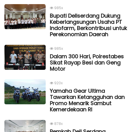
985x
Bupati Deliserdang Dukung
Keberlangsungan Usaha PT
Indofarm, Berkontribusi untuk
Perekonomian Daerah
985x
Dalam 300 Hari, Polrestabes
Sikat Rayap Besi dan Geng
Motor
920x
Yamaha Gear Ultima
Tawarkan Ketangguhan dan
Promo Menarik Sambut
Kemerdekaan Rl
878x
Pemkab Deli Serdang