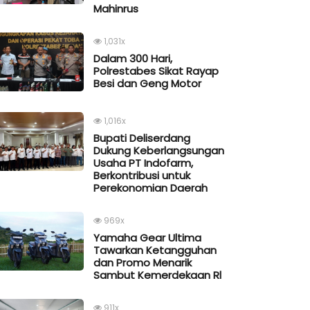
Mahinrus
1,031x
Dalam 300 Hari,
Polrestabes Sikat Rayap
Besi dan Geng Motor
1,016x
Bupati Deliserdang
Dukung Keberlangsungan
Usaha PT Indofarm,
Berkontribusi untuk
Perekonomian Daerah
969x
Yamaha Gear Ultima
Tawarkan Ketangguhan
dan Promo Menarik
Sambut Kemerdekaan Rl
911x