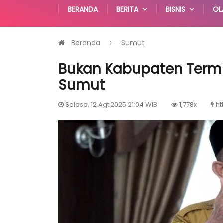
BERANDA
BERITA
BISNIS
OL
Beranda
Sumut
Bukan Kabupaten Termisk
Sumut
Selasa, 12 Agt 2025 21:04 WIB
1,778x
ht