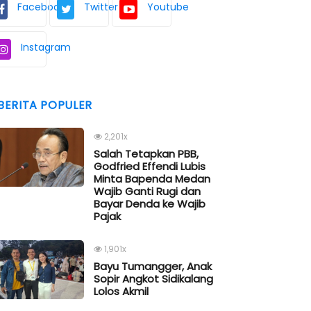
Facebook
Twitter
Youtube
Instagram
BERITA POPULER
2,201x
Salah Tetapkan PBB,
Godfried Effendi Lubis
Minta Bapenda Medan
Wajib Ganti Rugi dan
Bayar Denda ke Wajib
Pajak
1,901x
Bayu Tumangger, Anak
Sopir Angkot Sidikalang
Lolos Akmil