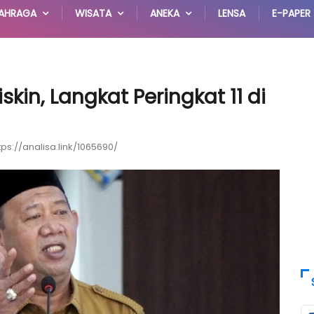
AHRAGA
WISATA
ANEKA
LENSA
E-PAPER
in, Langkat Peringkat 11 di
tps://analisa.link/1065690/