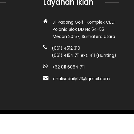
Layanan Iklan
Jl. Padang Golf , Komplek CBD
Polonia Blok DD No.54-55
Medan 20157, Sumatera Utara
(061) 4512 310
(061) 4154 711 ext. 411 (Hunting)
+62 811 6084 711
analisadaily123@gmail.com
Analisadaily.com ©2026 • All rights reserved.