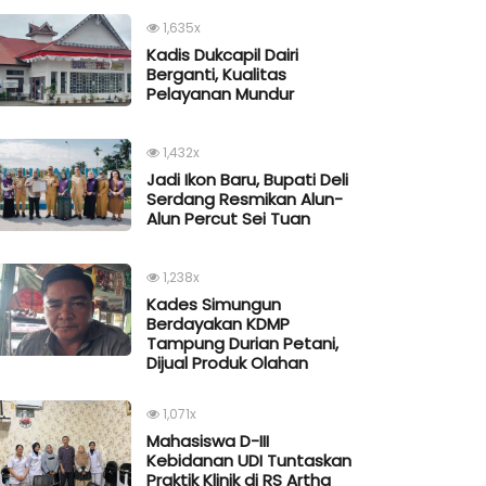
1,635x
Kadis Dukcapil Dairi
Berganti, Kualitas
Pelayanan Mundur
1,432x
Jadi Ikon Baru, Bupati Deli
Serdang Resmikan Alun-
Alun Percut Sei Tuan
1,238x
Kades Simungun
Berdayakan KDMP
Tampung Durian Petani,
Dijual Produk Olahan
1,071x
Mahasiswa D-III
Kebidanan UDI Tuntaskan
Praktik Klinik di RS Artha