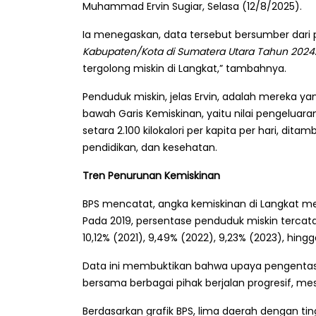
Muhammad Ervin Sugiar, Selasa (12/8/2025).
Ia menegaskan, data tersebut bersumber dari p
Kabupaten/Kota di Sumatera Utara Tahun 2024
tergolong miskin di Langkat,” tambahnya.
Penduduk miskin, jelas Ervin, adalah mereka ya
bawah Garis Kemiskinan, yaitu nilai pengel
setara 2.100 kilokalori per kapita per hari, 
pendidikan, dan kesehatan.
Tren Penurunan Kemiskinan
BPS mencatat, angka kemiskinan di Langkat me
Pada 2019, persentase penduduk miskin tercat
10,12% (2021), 9,49% (2022), 9,23% (2023), hin
Data ini membuktikan bahwa upaya pengentas
bersama berbagai pihak berjalan progresif, m
Berdasarkan grafik BPS, lima daerah dengan tin