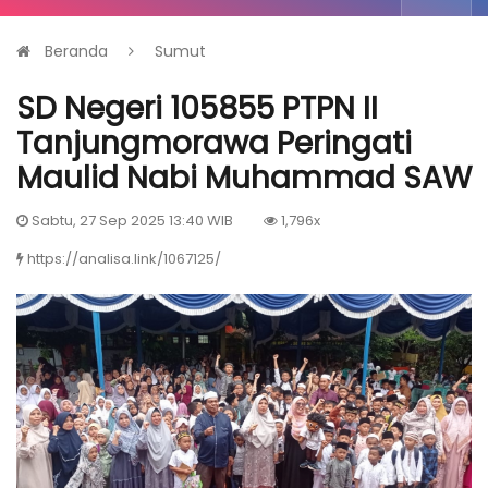
Beranda
Sumut
SD Negeri 105855 PTPN II
Tanjungmorawa Peringati
Maulid Nabi Muhammad SAW
Sabtu, 27 Sep 2025 13:40 WIB
1,796x
https://analisa.link/1067125/