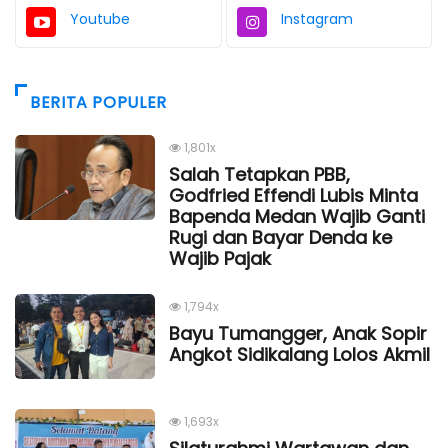
Youtube
Instagram
BERITA POPULER
1,801x
Salah Tetapkan PBB,
Godfried Effendi Lubis Minta
Bapenda Medan Wajib Ganti
Rugi dan Bayar Denda ke
Wajib Pajak
1,794x
Bayu Tumangger, Anak Sopir
Angkot Sidikalang Lolos Akmil
1,693x