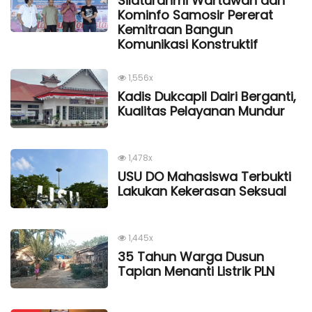
Silaturahmi Wartawan dan
Kominfo Samosir Pererat
Kemitraan Bangun
Komunikasi Konstruktif
1,556x
Kadis Dukcapil Dairi Berganti,
Kualitas Pelayanan Mundur
1,478x
USU DO Mahasiswa Terbukti
Lakukan Kekerasan Seksual
1,445x
35 Tahun Warga Dusun
Tapian Menanti Listrik PLN