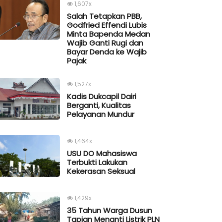
1,607x
Salah Tetapkan PBB,
Godfried Effendi Lubis
Minta Bapenda Medan
Wajib Ganti Rugi dan
Bayar Denda ke Wajib
Pajak
1,527x
Kadis Dukcapil Dairi
Berganti, Kualitas
Pelayanan Mundur
1,464x
USU DO Mahasiswa
Terbukti Lakukan
Kekerasan Seksual
1,429x
35 Tahun Warga Dusun
Tapian Menanti Listrik PLN