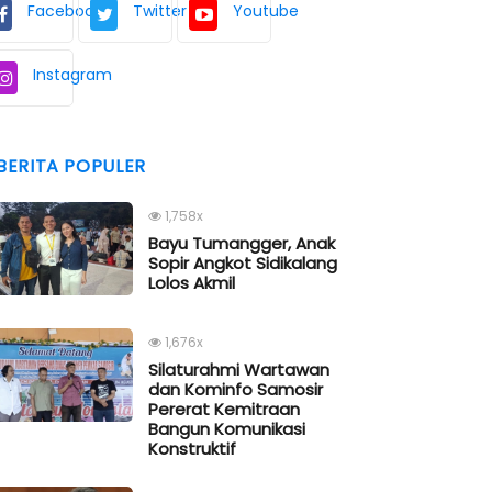
Facebook
Twitter
Youtube
Instagram
BERITA POPULER
1,758x
Bayu Tumangger, Anak
Sopir Angkot Sidikalang
Lolos Akmil
1,676x
Silaturahmi Wartawan
dan Kominfo Samosir
Pererat Kemitraan
Bangun Komunikasi
Konstruktif