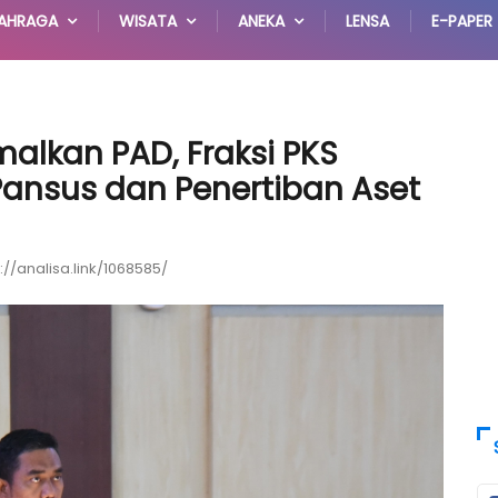
AHRAGA
WISATA
ANEKA
LENSA
E-PAPER
malkan PAD, Fraksi PKS
nsus dan Penertiban Aset
://analisa.link/1068585/