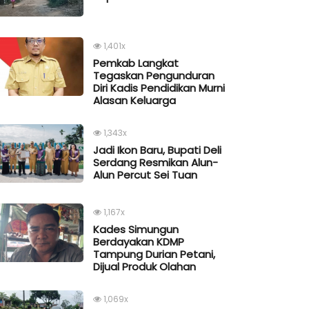
1,401x
Pemkab Langkat
Tegaskan Pengunduran
Diri Kadis Pendidikan Murni
Alasan Keluarga
1,343x
Jadi Ikon Baru, Bupati Deli
Serdang Resmikan Alun-
Alun Percut Sei Tuan
1,167x
Kades Simungun
Berdayakan KDMP
Tampung Durian Petani,
Dijual Produk Olahan
1,069x