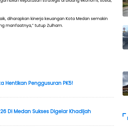
ngambilan keputusan strategis di bidang ekonomi, sosial,
aik, diharapkan kinerja keuangan Kota Medan semakin
ng manfaatnya,” tutup Zulham.
a Hentikan Penggusuran PK5!
26 Di Medan Sukses Digelar Khadijah