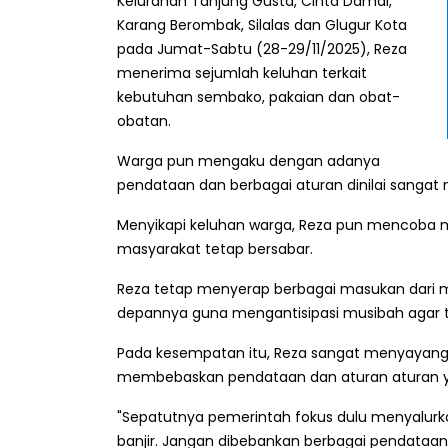
Kelurahan Tanjung Gusta, Cinta Damai,
Karang Berombak, Silalas dan Glugur Kota
pada Jumat-Sabtu (28-29/11/2025), Reza
menerima sejumlah keluhan terkait
kebutuhan sembako, pakaian dan obat-
obatan.
Warga pun mengaku dengan adanya
pendataan dan berbagai aturan dinilai sanga
Menyikapi keluhan warga, Reza pun mencob
masyarakat tetap bersabar.
Reza tetap menyerap berbagai masukan dari ma
depannya guna mengantisipasi musibah agar ti
Pada kesempatan itu, Reza sangat menyayangka
membebaskan pendataan dan aturan aturan y
"Sepatutnya pemerintah fokus dulu menyalur
banjir. Jangan dibebankan berbagai pendataan