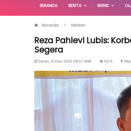
BERANDA
BERITA
BISNIS
OL
Beranda
Medan
Reza Pahlevi Lubis: Kor
Segera
Senin, 01 Des 2025 08:57 WIB
527x
htt