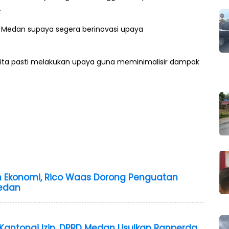
.
Medan supaya segera berinovasi upaya
api kita pasti melakukan upaya guna meminimalisir dampak
 Ekonomi, Rico Waas Dorong Penguatan
edan
antongi Izin, DPRD Medan Usulkan Ranperda