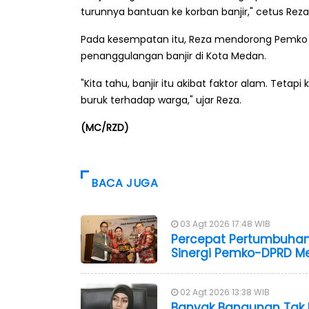
turunnya bantuan ke korban banjir," cetus Reza
Pada kesempatan itu, Reza mendorong Pemko 
penanggulangan banjir di Kota Medan.
"Kita tahu, banjir itu akibat faktor alam. Tet
buruk terhadap warga," ujar Reza.
(MC/RZD)
BACA JUGA
03 Agt 2026 17:48 WIB
Percepat Pertumbuhan
Sinergi Pemko-DPRD M
02 Agt 2026 13:38 WIB
Banyak Bangunan Tak K