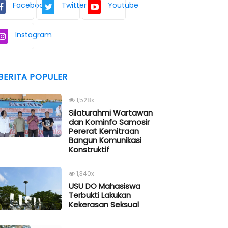
Facebook
Twitter
Youtube
Instagram
BERITA POPULER
1,528x
Silaturahmi Wartawan
dan Kominfo Samosir
Pererat Kemitraan
Bangun Komunikasi
Konstruktif
1,340x
USU DO Mahasiswa
Terbukti Lakukan
Kekerasan Seksual