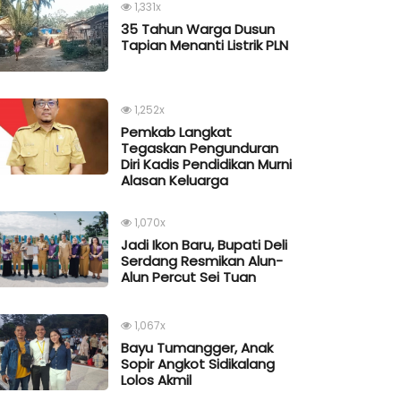
1,331x
35 Tahun Warga Dusun
Tapian Menanti Listrik PLN
1,252x
Pemkab Langkat
Tegaskan Pengunduran
Diri Kadis Pendidikan Murni
Alasan Keluarga
1,070x
Jadi Ikon Baru, Bupati Deli
Serdang Resmikan Alun-
Alun Percut Sei Tuan
1,067x
Bayu Tumangger, Anak
Sopir Angkot Sidikalang
Lolos Akmil