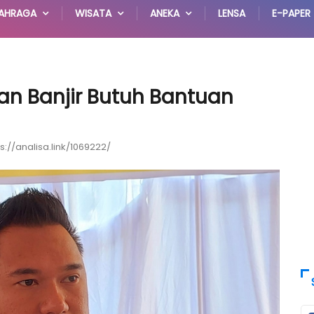
AHRAGA
WISATA
ANEKA
LENSA
E-PAPER
ban Banjir Butuh Bantuan
ps://analisa.link/1069222/