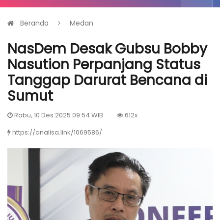
Beranda
Medan
NasDem Desak Gubsu Bobby
Nasution Perpanjang Status
Tanggap Darurat Bencana di
Sumut
Rabu, 10 Des 2025 09:54 WIB
612x
https://analisa.link/1069586/