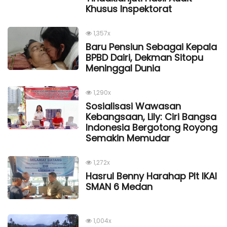
Khusus Inspektorat
1,357x
Baru Pensiun Sebagai Kepala
BPBD Dairi, Dekman Sitopu
Meninggal Dunia
1,290x
Sosialisasi Wawasan
Kebangsaan, Lily: Ciri Bangsa
Indonesia Bergotong Royong
Semakin Memudar
1,272x
Hasrul Benny Harahap Plt IKAl
SMAN 6 Medan
1,004x