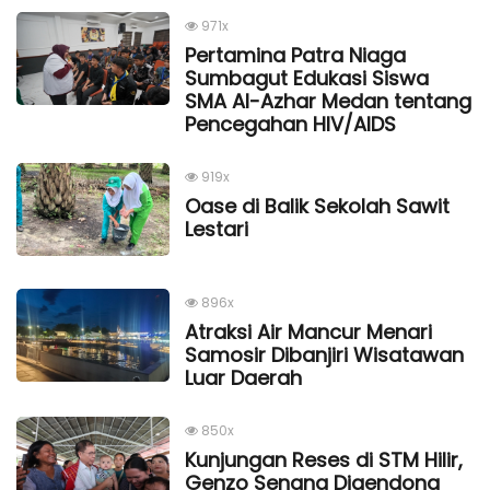
971x
Pertamina Patra Niaga
Sumbagut Edukasi Siswa
SMA Al-Azhar Medan tentang
Pencegahan HIV/AIDS
919x
Oase di Balik Sekolah Sawit
Lestari
896x
Atraksi Air Mancur Menari
Samosir Dibanjiri Wisatawan
Luar Daerah
850x
Kunjungan Reses di STM Hilir,
Genzo Senang Digendong