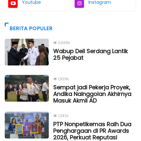
Youtube
Instagram
BERITA POPULER
3,669x
Wabup Deli Serdang Lantik
25 Pejabat
1,929x
Sempat jadi Pekerja Proyek,
Andika Nainggolan Akhirnya
Masuk Akmil AD
1,342x
PTP Nonpetikemas Raih Dua
Penghargaan di PR Awards
2026, Perkuat Reputasi