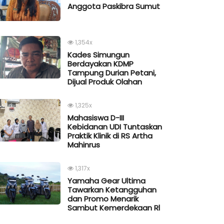
Anggota Paskibra Sumut
1,354x
Kades Simungun
Berdayakan KDMP
Tampung Durian Petani,
Dijual Produk Olahan
1,325x
Mahasiswa D-III
Kebidanan UDI Tuntaskan
Praktik Klinik di RS Artha
Mahinrus
1,317x
Yamaha Gear Ultima
Tawarkan Ketangguhan
dan Promo Menarik
Sambut Kemerdekaan Rl