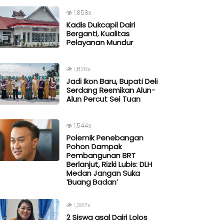
1,858x
Kadis Dukcapil Dairi
Berganti, Kualitas
Pelayanan Mundur
1,628x
Jadi Ikon Baru, Bupati Deli
Serdang Resmikan Alun-
Alun Percut Sei Tuan
1,544x
Polemik Penebangan
Pohon Dampak
Pembangunan BRT
Berlanjut, Rizki Lubis: DLH
Medan Jangan Suka
‘Buang Badan’
1,382x
2 Siswa asal Dairi Lolos