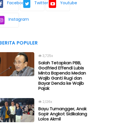
Facebook
Twitter
Youtube
Instagram
BERITA POPULER
3,725x
Salah Tetapkan PBB,
Godfried Effendi Lubis
Minta Bapenda Medan
Wajib Ganti Rugi dan
Bayar Denda ke Wajib
Pajak
2,126x
Bayu Tumangger, Anak
Sopir Angkot Sidikalang
Lolos Akmil