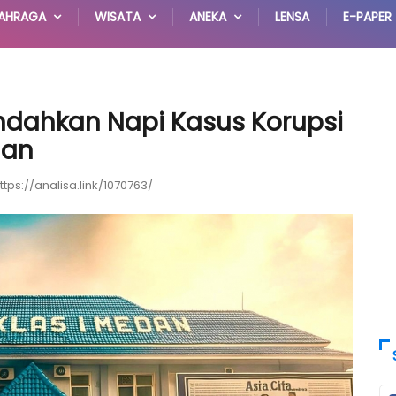
AHRAGA
WISATA
ANEKA
LENSA
E-PAPER
ndahkan Napi Kasus Korupsi
gan
ttps://analisa.link/1070763/