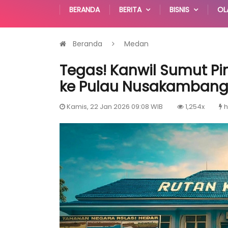
BERANDA
BERITA
BISNIS
OL
Beranda
Medan
Tegas! Kanwil Sumut Pi
ke Pulau Nusakamban
Kamis, 22 Jan 2026 09:08 WIB
1,254x
h