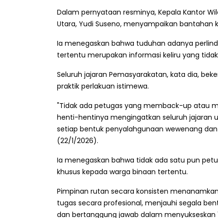
Dalam pernyataan resminya, Kepala Kantor Wi
Utara, Yudi Suseno, menyampaikan bantahan ke
Ia menegaskan bahwa tuduhan adanya perlind
tertentu merupakan informasi keliru yang tidak
Seluruh jajaran Pemasyarakatan, kata dia, bek
praktik perlakuan istimewa.
"Tidak ada petugas yang memback-up atau mel
henti-hentinya mengingatkan seluruh jajaran 
setiap bentuk penyalahgunaan wewenang dan 
(22/1/2026).
Ia menegaskan bahwa tidak ada satu pun pet
khusus kepada warga binaan tertentu.
Pimpinan rutan secara konsisten menanamkan k
tugas secara profesional, menjauhi segala be
dan bertanggung jawab dalam menyukseskan 15