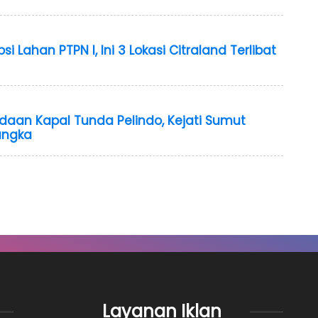
i Lahan PTPN I, Ini 3 Lokasi Citraland Terlibat
aan Kapal Tunda Pelindo, Kejati Sumut
angka
Layanan Iklan